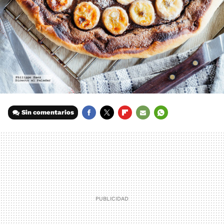
Sin comentarios
FACEBOOK
TWITTER
FLIPBOARD
E-
WHATSAPP
MAIL