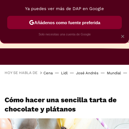
Ya puedes ver más de DAP en Google
Añádenos como fuente preferida
Solo necesitas una cuenta de Google
×
TARTAS
BIZCOCHOS
GALLETAS
HOY SE HABLA DE
Cena
Lidl
José Andrés
Mundial
Cómo hacer una sencilla tarta de
chocolate y plátanos