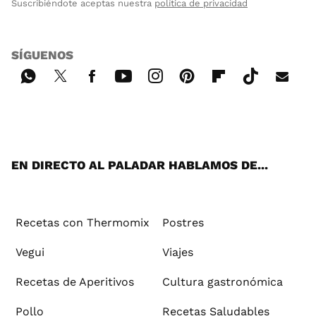
Suscribiéndote aceptas nuestra
política de privacidad
SÍGUENOS
Wh
Twi
Fac
You
Inst
Pint
Flip
Tikt
E-
ats
tter
ebo
tub
agr
ere
boa
ok
mai
App
ok
e
am
st
rd
l
EN DIRECTO AL PALADAR HABLAMOS DE...
Recetas con Thermomix
Postres
Vegui
Viajes
Recetas de Aperitivos
Cultura gastronómica
Pollo
Recetas Saludables