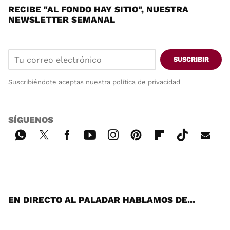
RECIBE "AL FONDO HAY SITIO", NUESTRA
NEWSLETTER SEMANAL
SUSCRIBIR
Suscribiéndote aceptas nuestra
política de privacidad
SÍGUENOS
Wh
Twi
Fac
You
Inst
Pint
Flip
Tikt
E-
ats
tter
ebo
tub
agr
ere
boa
ok
mai
App
ok
e
am
st
rd
l
EN DIRECTO AL PALADAR HABLAMOS DE...