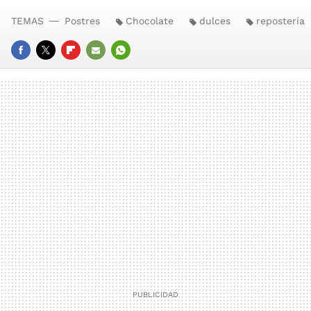
TEMAS
Postres
Chocolate
dulces
repostería
FACEBOOK
TWITTER
FLIPBOARD
E-
WHATSAPP
MAIL