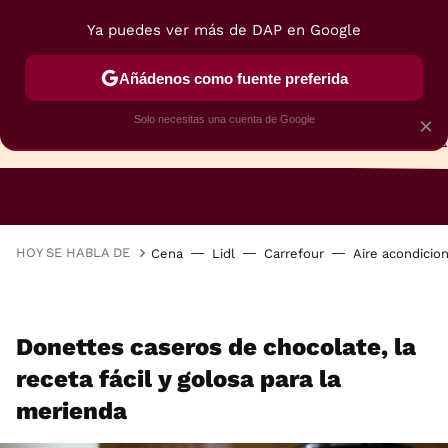
Ya puedes ver más de DAP en Google
Añádenos como fuente preferida
Solo necesitas una cuenta de Google
×
TARTAS
BIZCOCHOS
GALLETAS
HOY SE HABLA DE
Cena
Lidl
Carrefour
Aire acondicio
Donettes caseros de chocolate, la
receta fácil y golosa para la
merienda