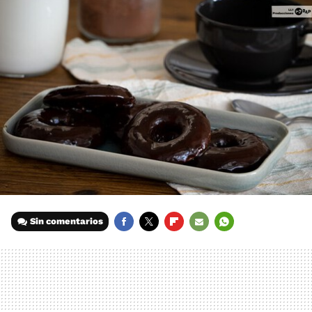
Sin comentarios
FACEBOOK
TWITTER
FLIPBOARD
E-
WHATSAPP
MAIL