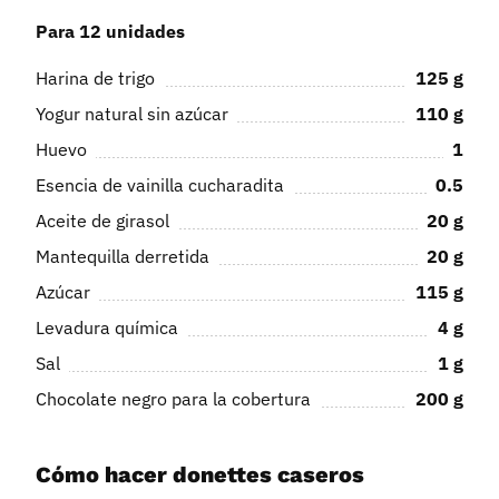
Para 12 unidades
Harina de trigo
125
g
Yogur natural sin azúcar
110
g
Huevo
1
Esencia de vainilla cucharadita
0.5
Aceite de girasol
20
g
Mantequilla derretida
20
g
Azúcar
115
g
Levadura química
4
g
Sal
1
g
Chocolate negro para la cobertura
200
g
Cómo hacer donettes caseros