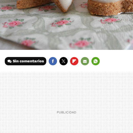
Sin comentarios
FACEBOOK
TWITTER
FLIPBOARD
E-
WHATSAPP
MAIL