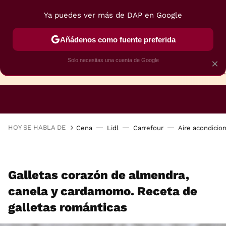
Ya puedes ver más de DAP en Google
Añádenos como fuente preferida
Solo necesitas una cuenta de Google
×
TARTAS
BIZCOCHOS
GALLETAS
HOY SE HABLA DE
Cena
Lidl
Carrefour
Aire acondicio
Galletas corazón de almendra,
canela y cardamomo. Receta de
galletas románticas