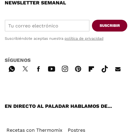
NEWSLETTER SEMANAL
SUSCRIBIR
Suscribiéndote aceptas nuestra
política de privacidad
SÍGUENOS
Wh
Twi
Fac
You
Inst
Pint
Flip
Tikt
E-
ats
tter
ebo
tub
agr
ere
boa
ok
mai
App
ok
e
am
st
rd
l
EN DIRECTO AL PALADAR HABLAMOS DE...
Recetas con Thermomix
Postres