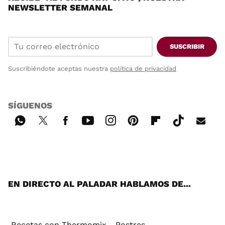
NEWSLETTER SEMANAL
SUSCRIBIR
Suscribiéndote aceptas nuestra
política de privacidad
SÍGUENOS
Wh
Twi
Fac
You
Inst
Pint
Flip
Tikt
E-
ats
tter
ebo
tub
agr
ere
boa
ok
mai
App
ok
e
am
st
rd
l
EN DIRECTO AL PALADAR HABLAMOS DE...
Recetas con Thermomix
Postres