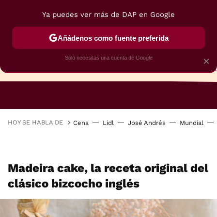
Ya puedes ver más de DAP en Google
Añádenos como fuente preferida
Solo necesitas una cuenta de Google
×
TARTAS
BIZCOCHOS
GALLETAS
HOY SE HABLA DE
Cena
Lidl
José Andrés
Mundial
Madeira cake, la receta original del
clásico bizcocho inglés