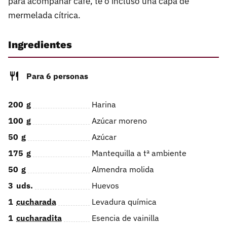
para acompañar café, té o incluso una capa de
mermelada cítrica.
Ingredientes
Para 6 personas
200
g
Harina
100
g
Azúcar moreno
50
g
Azúcar
175
g
Mantequilla a tª ambiente
50
g
Almendra molida
3
uds.
Huevos
1
cucharada
Levadura química
1
cucharadita
Esencia de vainilla