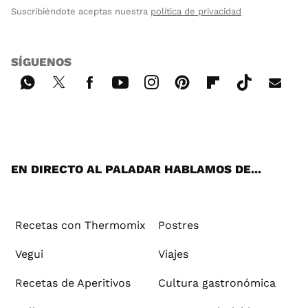
Suscribiéndote aceptas nuestra
política de privacidad
SÍGUENOS
Wh
Twi
Fac
You
Inst
Pint
Flip
Tikt
E-
ats
tter
ebo
tub
agr
ere
boa
ok
mai
App
ok
e
am
st
rd
l
EN DIRECTO AL PALADAR HABLAMOS DE...
Recetas con Thermomix
Postres
Vegui
Viajes
Recetas de Aperitivos
Cultura gastronómica