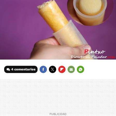
4 comentarios
FACEBOOK
TWITTER
FLIPBOARD
E-
WHATSAPP
MAIL