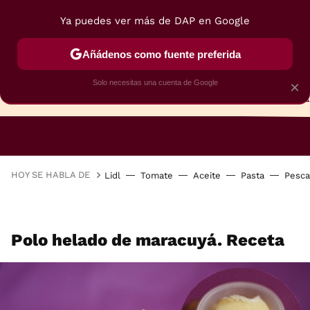
Ya puedes ver más de DAP en Google
Añádenos como fuente preferida
Solo necesitas una cuenta de Google
×
TARTAS
BIZCOCHOS
GALLETAS
HOY SE HABLA DE
Lidl
Tomate
Aceite
Pasta
Pesc
Polo helado de maracuyá. Receta