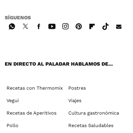
SÍGUENOS
Wh
Twi
Fac
You
Inst
Pint
Flip
Tikt
E-
ats
tter
ebo
tub
agr
ere
boa
ok
mai
App
ok
e
am
st
rd
l
EN DIRECTO AL PALADAR HABLAMOS DE...
Recetas con Thermomix
Postres
Vegui
Viajes
Recetas de Aperitivos
Cultura gastronómica
Pollo
Recetas Saludables