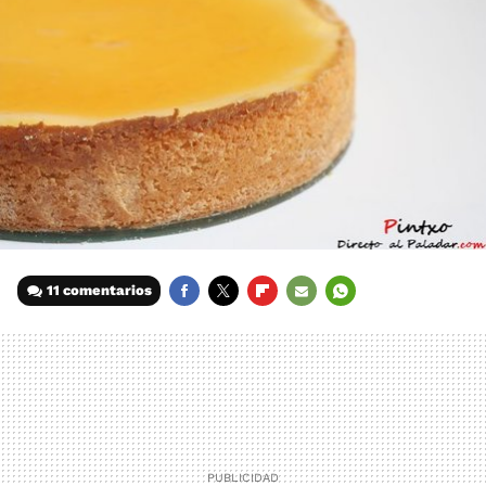
11 comentarios
FACEBOOK
TWITTER
FLIPBOARD
E-
WHATSAPP
MAIL