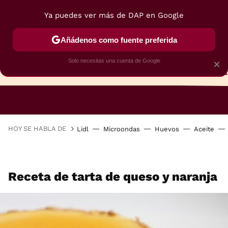
Ya puedes ver más de DAP en Google
Añádenos como fuente preferida
Solo necesitas una cuenta de Google
×
TARTAS
BIZCOCHOS
GALLETAS
HOY SE HABLA DE
Lidl
Microondas
Huevos
Aceite
Receta de tarta de queso y naranja