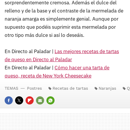
sorprendentemente cremosa. Además el dulce del
relleno y de la base y el contraste de la mermelada de
naranja amarga es simplemente genial. Aunque por
supuesto que podéis suprimir esta mermelada por
otro tipo más dulce si así lo deseáis.
En Directo al Paladar |
Las mejores recetas de tartas
de queso en Directo al Paladar
En Directo al Paladar |
Cómo hacer una tarta de
queso, receta de New York Cheesecake
TEMAS
Postres
Recetas de tartas
Naranjas
Q
FACEBOOK
TWITTER
FLIPBOARD
E-
WHATSAPP
MAIL