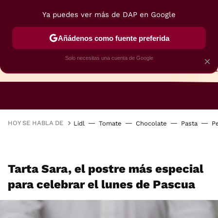
Ya puedes ver más de DAP en Google
Añádenos como fuente preferida
Solo necesitas una cuenta de Google
×
TARTAS
BIZCOCHOS
GALLETAS
HOY SE HABLA DE
Lidl
Tomate
Chocolate
Pasta
P
Tarta Sara, el postre más especial
para celebrar el lunes de Pascua