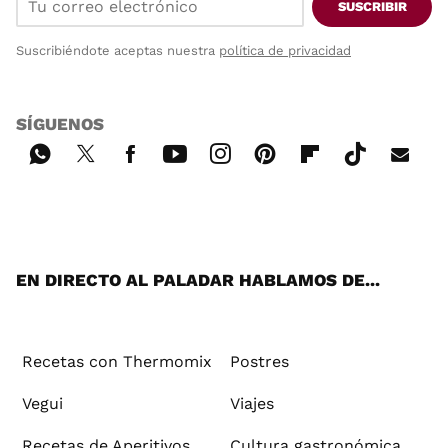
SUSCRIBIR
Suscribiéndote aceptas nuestra
política de privacidad
SÍGUENOS
Wh
Twi
Fac
You
Inst
Pint
Flip
Tikt
E-
ats
tter
ebo
tub
agr
ere
boa
ok
mai
App
ok
e
am
st
rd
l
EN DIRECTO AL PALADAR HABLAMOS DE...
Recetas con Thermomix
Postres
Vegui
Viajes
Recetas de Aperitivos
Cultura gastronómica