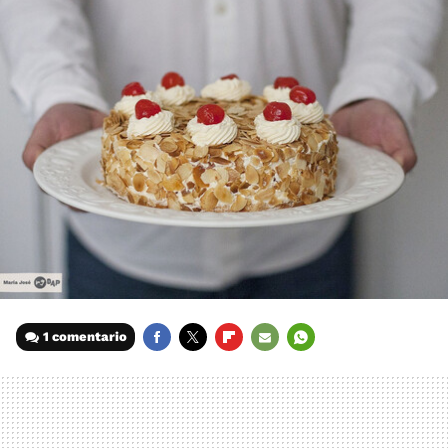
1 comentario
FACEBOOK
TWITTER
FLIPBOARD
E-
WHATSAPP
MAIL