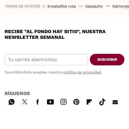
TEMAS DE INTERÉS
Ensaladilla rusa
Gazpacho
Salmore
RECIBE "AL FONDO HAY SITIO", NUESTRA
NEWSLETTER SEMANAL
SUSCRIBIR
Suscribiéndote aceptas nuestra
política de privacidad
SÍGUENOS
Wh
Twi
Fac
You
Inst
Pint
Flip
Tikt
E-
ats
tter
ebo
tub
agr
ere
boa
ok
mai
App
ok
e
am
st
rd
l