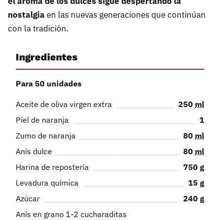
el aroma de los dulces sigue despertando la
nostalgia
en las nuevas generaciones que continúan
con la tradición.
Ingredientes
Para 50 unidades
Aceite de oliva virgen extra
250
ml
Piel de naranja
1
Zumo de naranja
80
ml
Anís dulce
80
ml
Harina de repostería
750
g
Levadura química
15
g
Azúcar
240
g
Anís en grano 1-2 cucharaditas