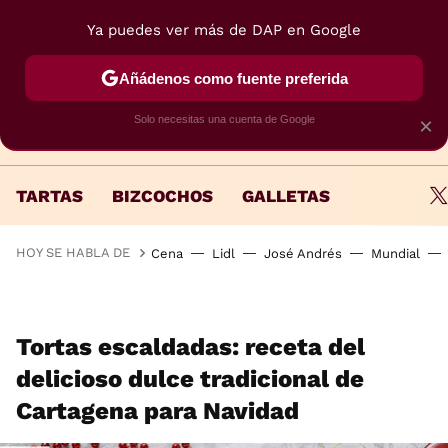
Ya puedes ver más de DAP en Google
MENÚ
NUEVO
Añádenos como fuente preferida
Solo necesitas una cuenta de Google
×
TARTAS
BIZCOCHOS
GALLETAS
HOY SE HABLA DE
Cena
Lidl
José Andrés
Mundial
Tortas escaldadas: receta del
delicioso dulce tradicional de
Cartagena para Navidad