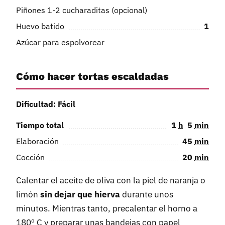
Piñones 1-2 cucharaditas (opcional)
Huevo batido
1
Azúcar para espolvorear
Cómo hacer tortas escaldadas
Dificultad: Fácil
Tiempo total
1
h
5
min
Elaboración
45
min
Cocción
20
min
Calentar el aceite de oliva con la piel de naranja o
limón
sin dejar que hierva
durante unos
minutos. Mientras tanto, precalentar el horno a
180º C y preparar unas bandejas con papel