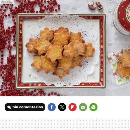
Sin comentarios
FACEBOOK
TWITTER
FLIPBOARD
E-
WHATSAPP
MAIL