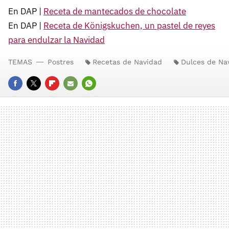
En DAP |
Receta de mantecados de chocolate
En DAP |
Receta de Königskuchen, un pastel de reyes
para endulzar la Navidad
TEMAS
Postres
Recetas de Navidad
Dulces de Na
FACEBOOK
TWITTER
FLIPBOARD
E-
WHATSAPP
MAIL