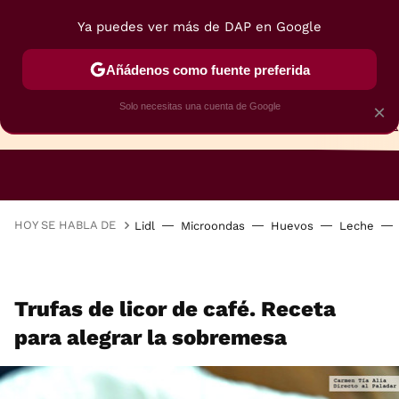
Ya puedes ver más de DAP en Google
Añádenos como fuente preferida
Solo necesitas una cuenta de Google
×
TARTAS
BIZCOCHOS
GALLETAS
HOY SE HABLA DE
Lidl
Microondas
Huevos
Leche
Trufas de licor de café. Receta
para alegrar la sobremesa