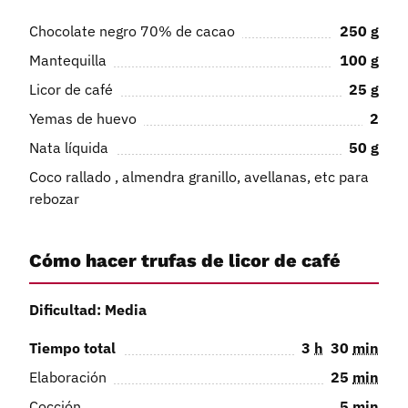
Chocolate negro 70% de cacao
250
g
Mantequilla
100
g
Licor de café
25
g
Yemas de huevo
2
Nata líquida
50
g
Coco rallado , almendra granillo, avellanas, etc para
rebozar
Cómo hacer trufas de licor de café
Dificultad: Media
Tiempo total
3
h
30
min
Elaboración
25
min
Cocción
5
min