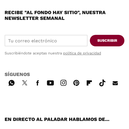
RECIBE "AL FONDO HAY SITIO", NUESTRA
NEWSLETTER SEMANAL
SUSCRIBIR
Suscribiéndote aceptas nuestra
política de privacidad
SÍGUENOS
Wh
Twi
Fac
You
Inst
Pint
Flip
Tikt
E-
ats
tter
ebo
tub
agr
ere
boa
ok
mai
App
ok
e
am
st
rd
l
EN DIRECTO AL PALADAR HABLAMOS DE...