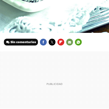
Sin comentarios
FACEBOOK
TWITTER
FLIPBOARD
E-
WHATSAPP
MAIL