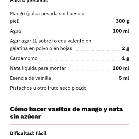
Para 4 personas
Mango (pulpa pesada sin hueso ni
piel)
300
g
Agua
100
ml
Agar agar (1 sobre) o equivalente en
gelatina en polvo o en hojas
2
g
Cardamomo
1
g
Nata líquida para montar
200
ml
Esencia de vainilla
5
ml
Pistachos u otro fruto seco picado
Cómo hacer vasitos de mango y nata
sin azúcar
Dificultad: Fácil