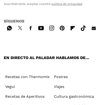
Suscribiéndote aceptas nuestra
política de privacidad
SÍGUENOS
Wh
Twi
Fac
You
Inst
Pint
Flip
Tikt
E-
ats
tter
ebo
tub
agr
ere
boa
ok
mai
App
ok
e
am
st
rd
l
EN DIRECTO AL PALADAR HABLAMOS DE...
Recetas con Thermomix
Postres
Vegui
Viajes
Recetas de Aperitivos
Cultura gastronómica