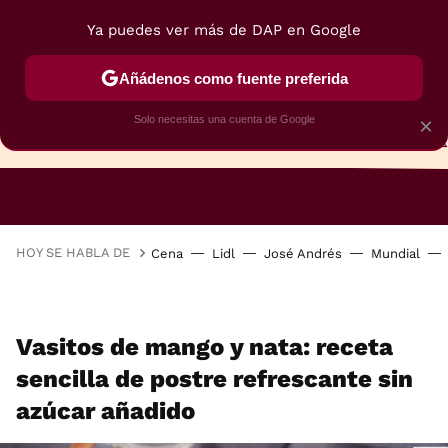
Ya puedes ver más de DAP en Google
Añádenos como fuente preferida
Solo necesitas una cuenta de Google
×
TARTAS
BIZCOCHOS
GALLETAS
HOY SE HABLA DE
Cena
Lidl
José Andrés
Mundial
Vasitos de mango y nata: receta
sencilla de postre refrescante sin
azúcar añadido