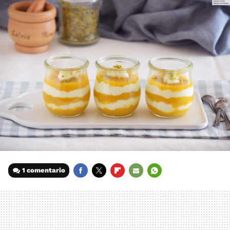
1 comentario
FACEBOOK
TWITTER
FLIPBOARD
E-
WHATSAPP
MAIL