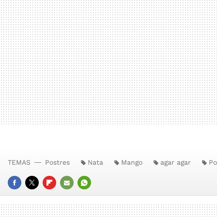
TEMAS
Postres
Nata
Mango
agar agar
Po
FACEBOOK
TWITTER
FLIPBOARD
E-
WHATSAPP
MAIL