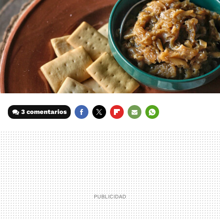
3 comentarios
FACEBOOK
TWITTER
FLIPBOARD
E-
WHATSAPP
MAIL