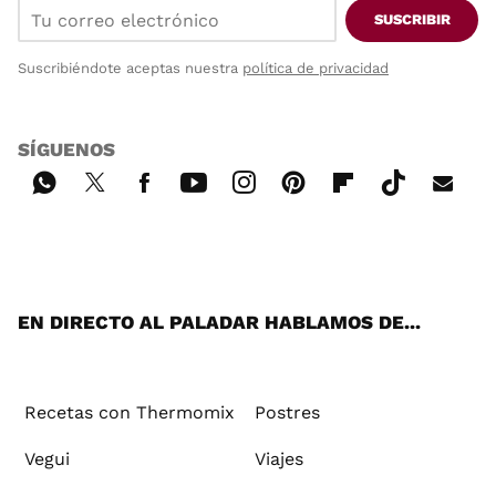
SUSCRIBIR
Suscribiéndote aceptas nuestra
política de privacidad
SÍGUENOS
Wh
Twi
Fac
You
Inst
Pint
Flip
Tikt
E-
ats
tter
ebo
tub
agr
ere
boa
ok
mai
App
ok
e
am
st
rd
l
EN DIRECTO AL PALADAR HABLAMOS DE...
Recetas con Thermomix
Postres
Vegui
Viajes