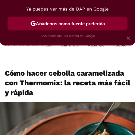
Ya puedes ver más de DAP en Google
MENÚ
NUEVO
Añádenos como fuente preferida
POSTRES
VIAJES
SELECCIÓN
VEGUI
Solo necesitas una cuenta de Google
×
HOY SE HABLA DE
Lidl
Carrefour
Alcampo
Pueblo
Cómo hacer cebolla caramelizada
con Thermomix: la receta más fácil
y rápida