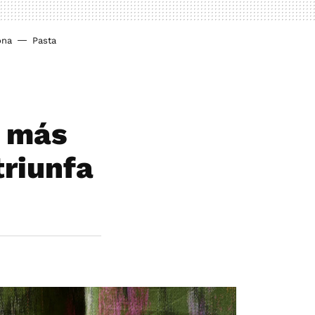
ona
Pasta
o más
triunfa