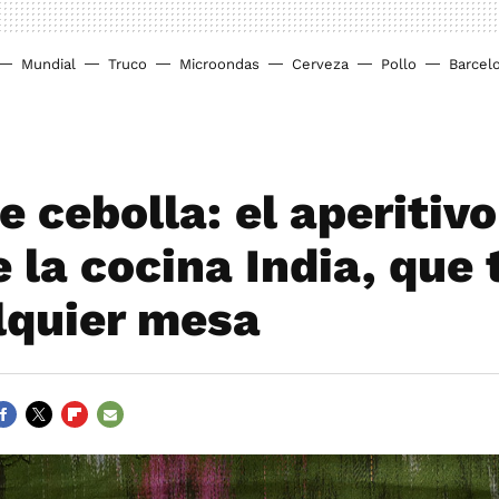
Mundial
Truco
Microondas
Cerveza
Pollo
Barcel
e cebolla: el aperitiv
e la cocina India, que 
lquier mesa
ACEBOOK
TWITTER
FLIPBOARD
E-
MAIL