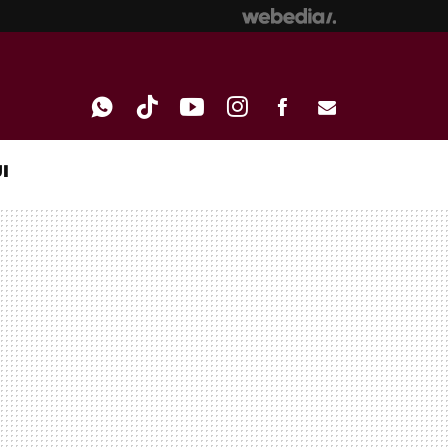
I
WHATSAPP
TIKTOK
YOUTUBE
INSTAGRAM
FACEBOOK
E-
MAIL