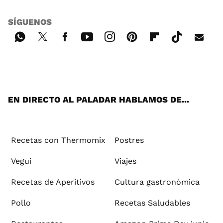
SÍGUENOS
Wh
Twi
Fac
You
Inst
Pint
Flip
Tikt
E-
ats
tter
ebo
tub
agr
ere
boa
ok
mai
App
ok
e
am
st
rd
l
EN DIRECTO AL PALADAR HABLAMOS DE...
Recetas con Thermomix
Postres
Vegui
Viajes
Recetas de Aperitivos
Cultura gastronómica
Pollo
Recetas Saludables