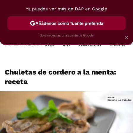
Ya puedes ver más de DAP en Google
MENÚ
NUEVO
Añádenos como fuente preferida
POSTRES
VIAJES
SELECCIÓN
VEGUI
Solo necesitas una cuenta de Google
×
HOY SE HABLA DE
Cena
Lidl
José Andrés
Mundial
Chuletas de cordero a la menta:
receta