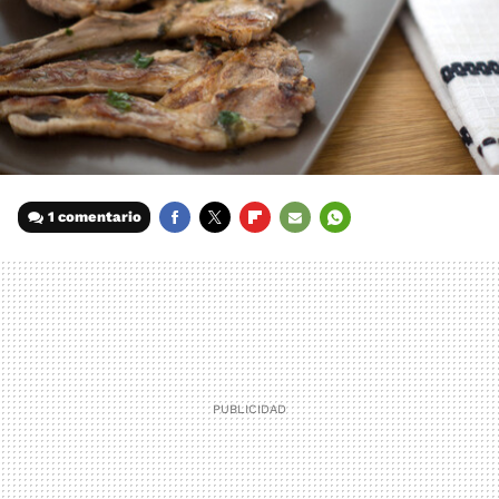
1 comentario
FACEBOOK
TWITTER
FLIPBOARD
E-
WHATSAPP
MAIL