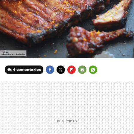
4 comentarios
FACEBOOK
TWITTER
FLIPBOARD
E-
WHATSAPP
MAIL