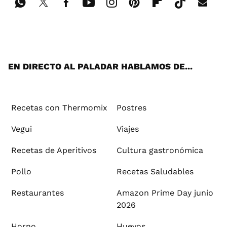
Wh
Twi
Fac
You
Inst
Pint
Flip
Tikt
E-
ats
tter
ebo
tub
agr
ere
boa
ok
mai
App
ok
e
am
st
rd
l
EN DIRECTO AL PALADAR HABLAMOS DE...
Recetas con Thermomix
Postres
Vegui
Viajes
Recetas de Aperitivos
Cultura gastronómica
Pollo
Recetas Saludables
Restaurantes
Amazon Prime Day junio
2026
Horno
Huevos