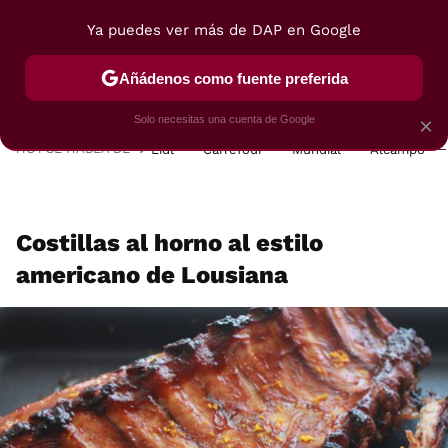
Ya puedes ver más de DAP en Google
MENÚ
NUEVO
Añádenos como fuente preferida
POSTRES
VIAJES
SELECCIÓN
VEGUI
Solo necesitas una cuenta de Google
×
HOY SE HABLA DE
Lidl
Carrefour
Mundial
Alcampo
Costillas al horno al estilo
americano de Lousiana