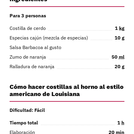
Para 3 personas
Costilla de cerdo
1
kg
Especias cajún (mezcla de especias)
10
g
Salsa Barbacoa al gusto
Zumo de naranja
50
ml
Ralladura de naranja
20
g
Cómo hacer costillas al horno al estilo
americano de Louisiana
Dificultad: Fácil
Tiempo total
1
h
Elaboración
20
min