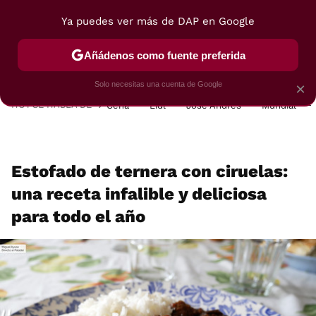
Ya puedes ver más de DAP en Google
MENÚ
NUEVO
Añádenos como fuente preferida
POSTRES
VIAJES
SELECCIÓN
VEGUI
Solo necesitas una cuenta de Google
×
HOY SE HABLA DE
Cena
Lidl
José Andrés
Mundial
Estofado de ternera con ciruelas:
una receta infalible y deliciosa
para todo el año