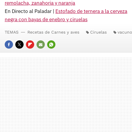
remolacha, zanahoria y naranja
En Directo al Paladar |
Estofado de ternera a la cerveza
negra con bayas de enebro y ciruelas
TEMAS
Recetas de Carnes y aves
Ciruelas
vacuno
FACEBOOK
TWITTER
FLIPBOARD
E-
WHATSAPP
MAIL