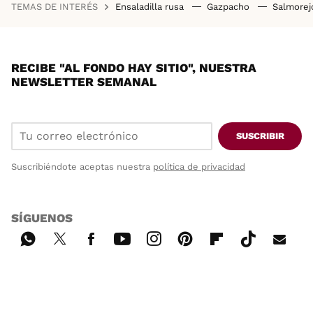
TEMAS DE INTERÉS
Ensaladilla rusa
Gazpacho
Salmore
RECIBE "AL FONDO HAY SITIO", NUESTRA
NEWSLETTER SEMANAL
SUSCRIBIR
Suscribiéndote aceptas nuestra
política de privacidad
SÍGUENOS
Wh
Twi
Fac
You
Inst
Pint
Flip
Tikt
E-
ats
tter
ebo
tub
agr
ere
boa
ok
mai
App
ok
e
am
st
rd
l