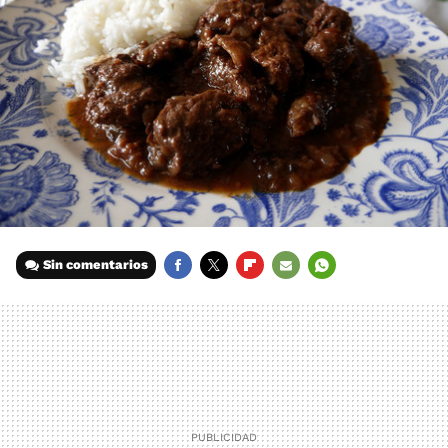
Sin comentarios
FACEBOOK
TWITTER
FLIPBOARD
E-
WHATSAPP
MAIL