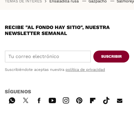
TEMAS DE INTERÉS
Ensaladilla rusa
Gazpacho
Salmore
RECIBE "AL FONDO HAY SITIO", NUESTRA
NEWSLETTER SEMANAL
SUSCRIBIR
Suscribiéndote aceptas nuestra
política de privacidad
SÍGUENOS
Wh
Twi
Fac
You
Inst
Pint
Flip
Tikt
E-
ats
tter
ebo
tub
agr
ere
boa
ok
mai
App
ok
e
am
st
rd
l