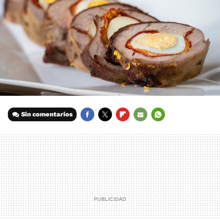
Sin comentarios
FACEBOOK
TWITTER
FLIPBOARD
E-
WHATSAPP
MAIL