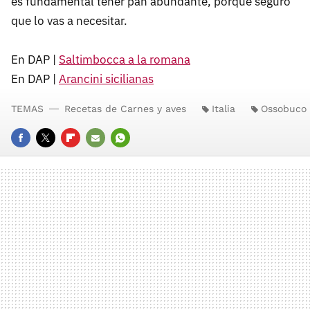
es fundamental tener pan abundante, porque seguro
que lo vas a necesitar.
En DAP |
Saltimbocca a la romana
En DAP |
Arancini sicilianas
TEMAS
Recetas de Carnes y aves
Italia
Ossobuco
FACEBOOK
TWITTER
FLIPBOARD
E-
WHATSAPP
MAIL