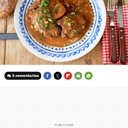
5 comentarios
FACEBOOK
TWITTER
FLIPBOARD
E-
WHATSAPP
MAIL