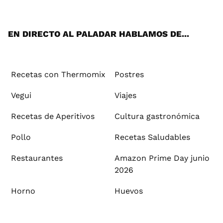
ats
tter
ebo
tub
agr
ere
boa
ok
mai
App
ok
e
am
st
rd
l
EN DIRECTO AL PALADAR HABLAMOS DE...
Recetas con Thermomix
Postres
Vegui
Viajes
Recetas de Aperitivos
Cultura gastronómica
Pollo
Recetas Saludables
Restaurantes
Amazon Prime Day junio
2026
Horno
Huevos