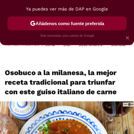
Ya puedes ver más de DAP en Google
MENÚ
NUEVO
Añádenos como fuente preferida
POSTRES
VIAJES
SELECCIÓN
VEGUI
Solo necesitas una cuenta de Google
×
HOY SE HABLA DE
Cena
Lidl
José Andrés
Mundial
Osobuco a la milanesa, la mejor
receta tradicional para triunfar
con este guiso italiano de carne