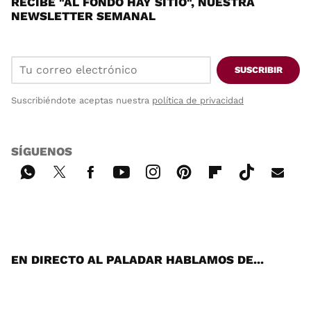
RECIBE "AL FONDO HAY SITIO", NUESTRA
NEWSLETTER SEMANAL
SUSCRIBIR
Suscribiéndote aceptas nuestra
política de privacidad
SÍGUENOS
Wh
Twi
Fac
You
Inst
Pint
Flip
Tikt
E-
ats
tter
ebo
tub
agr
ere
boa
ok
mai
App
ok
e
am
st
rd
l
EN DIRECTO AL PALADAR HABLAMOS DE...