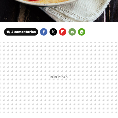
3 comentarios
FACEBOOK
TWITTER
FLIPBOARD
E-
WHATSAPP
MAIL