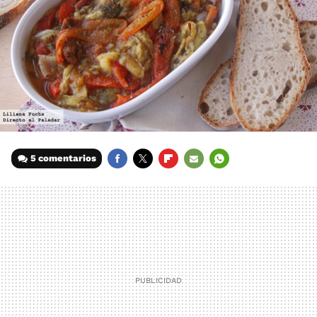
5 comentarios
FACEBOOK
TWITTER
FLIPBOARD
E-
WHATSAPP
MAIL