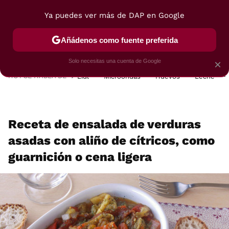
Ya puedes ver más de DAP en Google
MENÚ
NUEVO
Añádenos como fuente preferida
POSTRES
VIAJES
SELECCIÓN
VEGUI
Solo necesitas una cuenta de Google
×
HOY SE HABLA DE
Lidl
Microondas
Huevos
Leche
Receta de ensalada de verduras
asadas con aliño de cítricos, como
guarnición o cena ligera