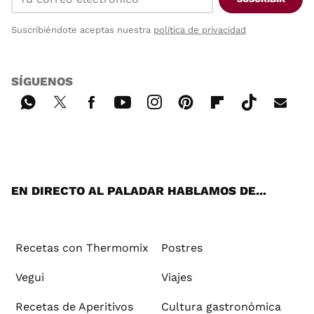
Suscribiéndote aceptas nuestra
política de privacidad
SÍGUENOS
Wh
Twi
Fac
You
Inst
Pint
Flip
Tikt
E-
ats
tter
ebo
tub
agr
ere
boa
ok
mai
App
ok
e
am
st
rd
l
EN DIRECTO AL PALADAR HABLAMOS DE...
Recetas con Thermomix
Postres
Vegui
Viajes
Recetas de Aperitivos
Cultura gastronómica