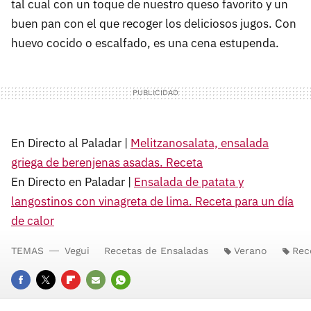
tal cual con un toque de nuestro queso favorito y un
buen pan con el que recoger los deliciosos jugos. Con
huevo cocido o escalfado, es una cena estupenda.
En Directo al Paladar |
Melitzanosalata, ensalada
griega de berenjenas asadas. Receta
En Directo en Paladar |
Ensalada de patata y
langostinos con vinagreta de lima. Receta para un día
de calor
TEMAS
Vegui
Recetas de Ensaladas
Verano
Rec
FACEBOOK
TWITTER
FLIPBOARD
E-
WHATSAPP