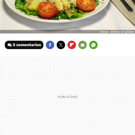
5 comentarios
FACEBOOK
TWITTER
FLIPBOARD
E-
WHATSAPP
MAIL