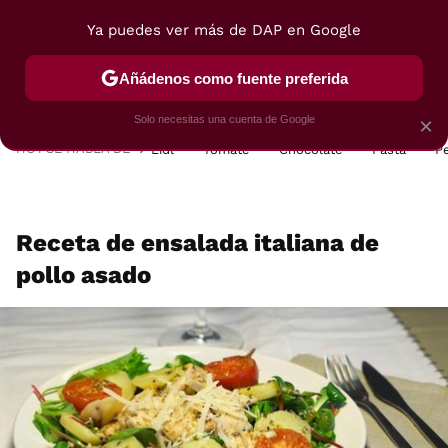
Ya puedes ver más de DAP en Google
MENÚ
NUEVO
Añádenos como fuente preferida
POSTRES
VIAJES
SELECCIÓN
VEGUI
Solo necesitas una cuenta de Google
×
HOY SE HABLA DE
Lidl
Tomate
Chocolate
Pasta
P
Receta de ensalada italiana de
pollo asado