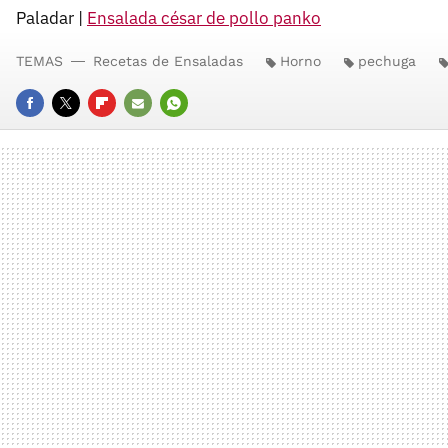
Paladar |
Ensalada césar de pollo panko
TEMAS
Recetas de Ensaladas
Horno
pechuga
FACEBOOK
TWITTER
FLIPBOARD
E-
WHATSAPP
MAIL