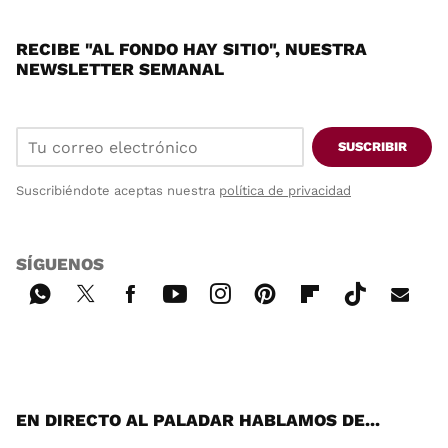
RECIBE "AL FONDO HAY SITIO", NUESTRA
NEWSLETTER SEMANAL
SUSCRIBIR
Suscribiéndote aceptas nuestra
política de privacidad
SÍGUENOS
Wh
Twi
Fac
You
Inst
Pint
Flip
Tikt
E-
ats
tter
ebo
tub
agr
ere
boa
ok
mai
App
ok
e
am
st
rd
l
EN DIRECTO AL PALADAR HABLAMOS DE...