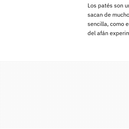
Los patés son un
sacan de mucho
sencilla, como 
del afán experi