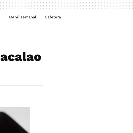
o
Menú semanal
Cafetera
bacalao