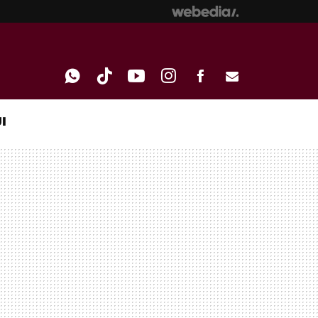
I
WHATSAPP
TIKTOK
YOUTUBE
INSTAGRAM
FACEBOOK
E-
MAIL