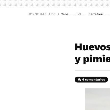
HOY SE HABLA DE
Cena
Lidl
Carrefour
Huevos
y pimi
6 comentarios