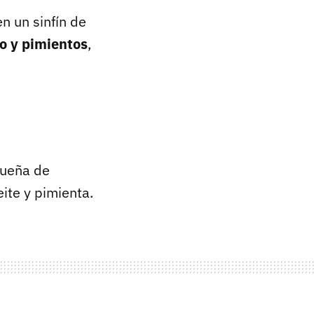
 un sinfín de
o y pimientos
,
queña de
ite y pimienta.