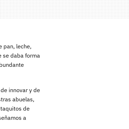
e pan, leche,
ue se daba forma
 abundante
de innovar y de
stras abuelas,
 taquitos de
nseñamos a