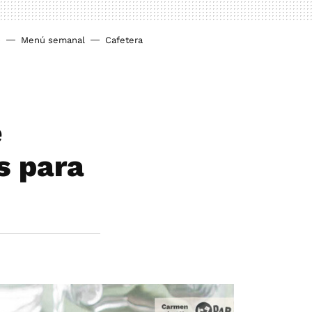
o
Menú semanal
Cafetera
e
s para