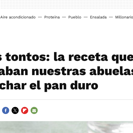
Aire acondicionado
Proteína
Pueblo
Ensalada
Millonari
 tontos: la receta qu
aban nuestras abuela
char el pan duro
FACEBOOK
TWITTER
FLIPBOARD
E-
MAIL