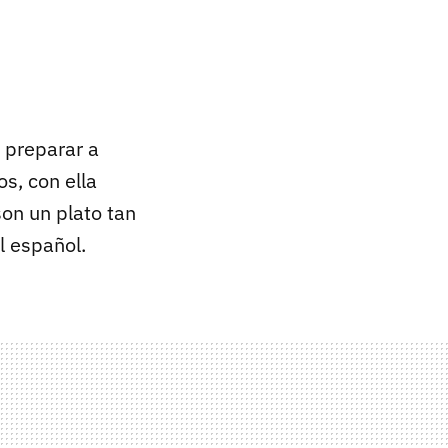
o preparar a
s, con ella
on un plato tan
l español.