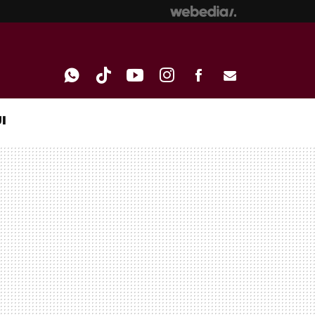
I
WHATSAPP
TIKTOK
YOUTUBE
INSTAGRAM
FACEBOOK
E-
MAIL