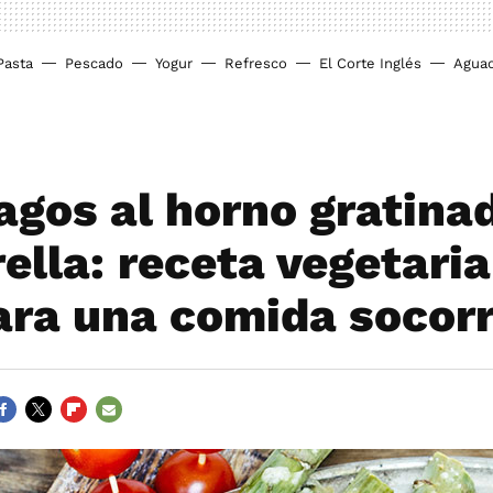
Pasta
Pescado
Yogur
Refresco
El Corte Inglés
Agua
agos al horno gratina
ella: receta vegetari
para una comida socor
ACEBOOK
TWITTER
FLIPBOARD
E-
MAIL