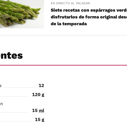
EN DIRECTO AL PALADAR
Siete recetas con espárragos verd
disfrutarlos de forma original des
de la temporada
entes
s
12
120
g
en
15
ml
15
g