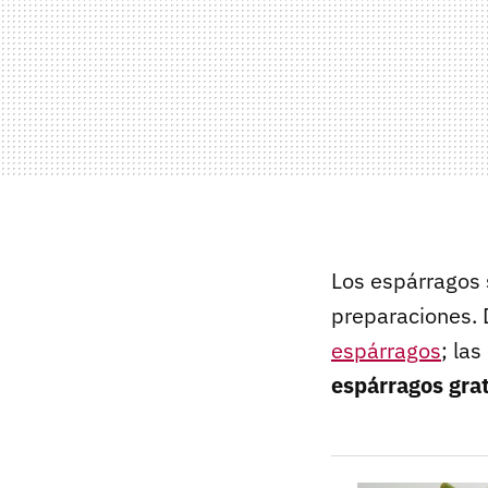
Los espárragos 
preparaciones.
espárragos
; la
espárragos gra