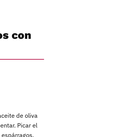
os con
aceite de oliva
ntar. Picar el
s espárragos.