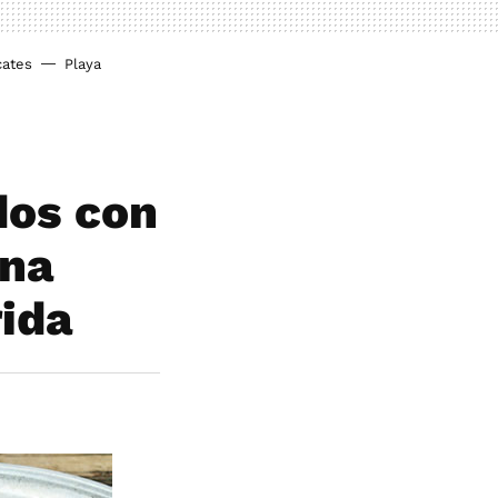
cates
Playa
dos con
ana
rida