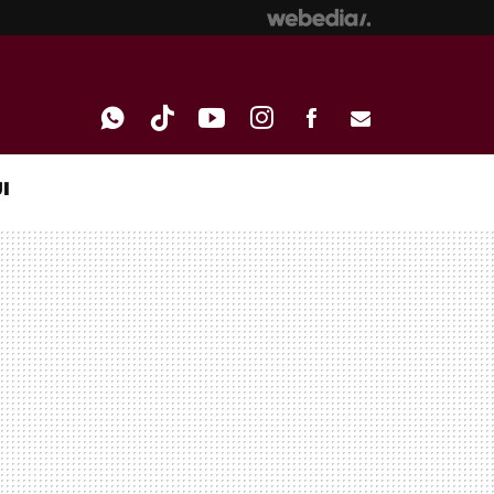
I
WHATSAPP
TIKTOK
YOUTUBE
INSTAGRAM
FACEBOOK
E-
MAIL