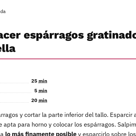
ida
cer espárragos gratinad
lla
25
min
5
min
20
min
ragos y cortar la parte inferior del tallo. Esparcir 
 apta para horno y colocar los espárragos. Salpime
la
lo más finamente posible
y esparcirlo sobre lo