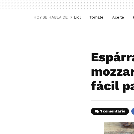
HOY SE HABLA DE
Lidl
Tomate
Aceite
Espárr
mozzar
fácil 
1 comentario
F