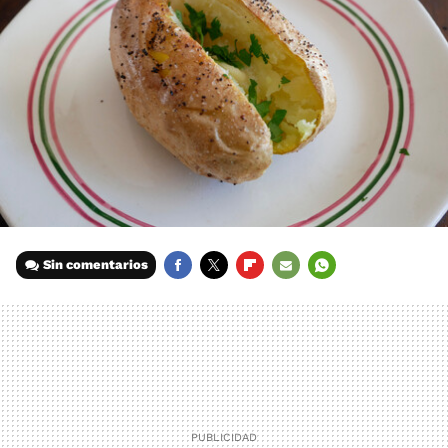
Sin comentarios
FACEBOOK
TWITTER
FLIPBOARD
E-
WHATSAPP
MAIL