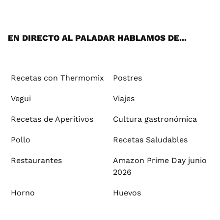
ats
tter
ebo
tub
agr
ere
boa
ok
mai
App
ok
e
am
st
rd
l
EN DIRECTO AL PALADAR HABLAMOS DE...
Recetas con Thermomix
Postres
Vegui
Viajes
Recetas de Aperitivos
Cultura gastronómica
Pollo
Recetas Saludables
Restaurantes
Amazon Prime Day junio
2026
Horno
Huevos