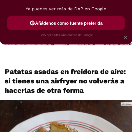
Ya puedes ver más de DAP en Google
MENÚ
NUEVO
Añádenos como fuente preferida
POSTRES
VIAJES
SELECCIÓN
VEGUI
Solo necesitas una cuenta de Google
×
HOY SE HABLA DE
Cena
Lidl
Carrefour
Aire acondicio
Patatas asadas en freidora de aire:
si tienes una airfryer no volverás a
hacerlas de otra forma