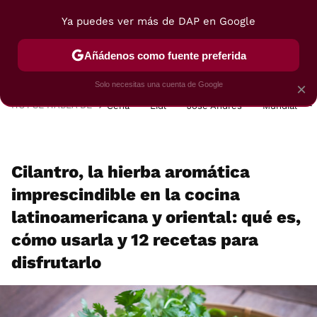
Ya puedes ver más de DAP en Google
MENÚ
NUEVO
Añádenos como fuente preferida
POSTRES
VIAJES
SELECCIÓN
VEGUI
Solo necesitas una cuenta de Google
×
HOY SE HABLA DE
Cena
Lidl
José Andrés
Mundial
Cilantro, la hierba aromática
imprescindible en la cocina
latinoamericana y oriental: qué es,
cómo usarla y 12 recetas para
disfrutarlo