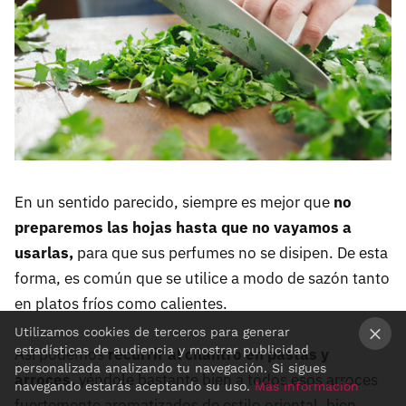
En un sentido parecido, siempre es mejor que
no
preparemos las hojas hasta que no vayamos a
usarlas,
para que sus perfumes no se disipen. De esta
forma, es común que se utilice a modo de sazón tanto
en platos fríos como calientes.
Utilizamos cookies de terceros para generar
estadísticas de audiencia y mostrar publicidad
Así podemos
recurrir al cilantro en pastas y
×
personalizada analizando tu navegación. Si sigues
arroces,
yéndole bastante bien a todos esos arroces
navegando estarás aceptando su uso.
Más información
fuertemente aromatizados de estilo oriental, bien