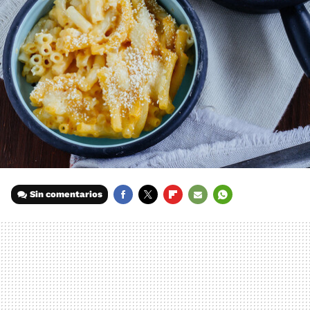
Sin comentarios
FACEBOOK
TWITTER
FLIPBOARD
E-
WHATSAPP
MAIL