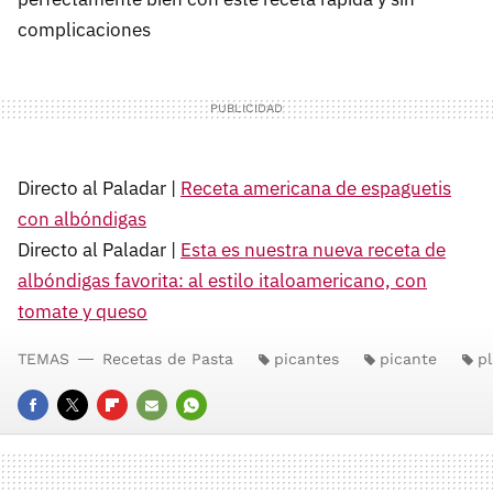
complicaciones
Directo al Paladar |
Receta americana de espaguetis
con albóndigas
Directo al Paladar |
Esta es nuestra nueva receta de
albóndigas favorita: al estilo italoamericano, con
tomate y queso
TEMAS
Recetas de Pasta
picantes
picante
pl
FACEBOOK
TWITTER
FLIPBOARD
E-
WHATSAPP
MAIL