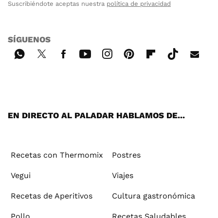
Suscribiéndote aceptas nuestra
política de privacidad
SÍGUENOS
Wh
Twi
Fac
You
Inst
Pint
Flip
Tikt
E-
ats
tter
ebo
tub
agr
ere
boa
ok
mai
App
ok
e
am
st
rd
l
EN DIRECTO AL PALADAR HABLAMOS DE...
Recetas con Thermomix
Postres
Vegui
Viajes
Recetas de Aperitivos
Cultura gastronómica
Pollo
Recetas Saludables