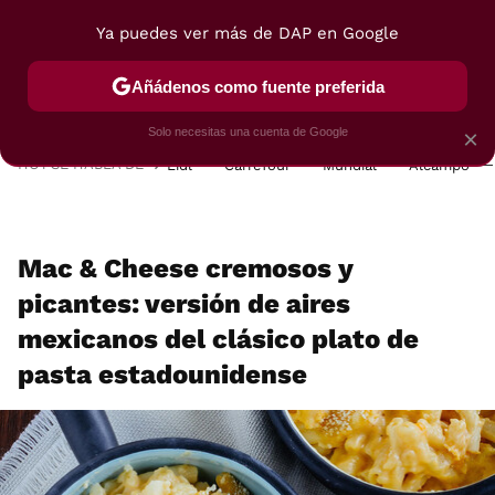
Ya puedes ver más de DAP en Google
MENÚ
NUEVO
Añádenos como fuente preferida
POSTRES
VIAJES
SELECCIÓN
VEGUI
Solo necesitas una cuenta de Google
×
HOY SE HABLA DE
Lidl
Carrefour
Mundial
Alcampo
Mac & Cheese cremosos y
picantes: versión de aires
mexicanos del clásico plato de
pasta estadounidense