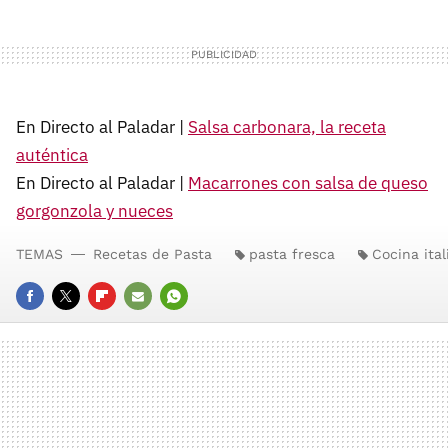
En Directo al Paladar |
Salsa carbonara, la receta
auténtica
En Directo al Paladar |
Macarrones con salsa de queso
gorgonzola y nueces
TEMAS
Recetas de Pasta
pasta fresca
Cocina ital
FACEBOOK
TWITTER
FLIPBOARD
E-
WHATSAPP
MAIL