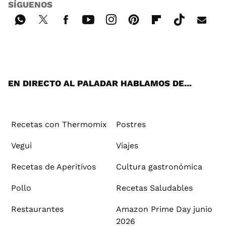
SÍGUENOS
Wh
Twi
Fac
You
Inst
Pint
Flip
Tikt
E-
ats
tter
ebo
tub
agr
ere
boa
ok
mai
App
ok
e
am
st
rd
l
EN DIRECTO AL PALADAR HABLAMOS DE...
Recetas con Thermomix
Postres
Vegui
Viajes
Recetas de Aperitivos
Cultura gastronómica
Pollo
Recetas Saludables
Restaurantes
Amazon Prime Day junio
2026