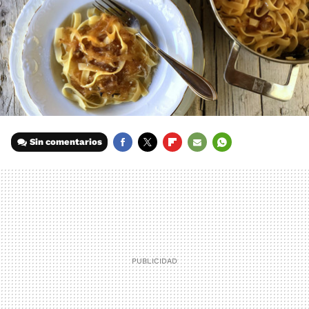
Sin comentarios
FACEBOOK
TWITTER
FLIPBOARD
E-
WHATSAPP
MAIL