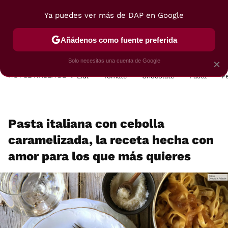
Ya puedes ver más de DAP en Google
MENÚ
NUEVO
Añádenos como fuente preferida
POSTRES
VIAJES
SELECCIÓN
VEGUI
Solo necesitas una cuenta de Google
×
HOY SE HABLA DE
Lidl
Tomate
Chocolate
Pasta
P
Pasta italiana con cebolla
caramelizada, la receta hecha con
amor para los que más quieres