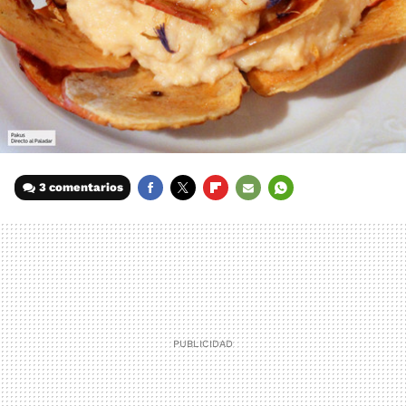
3 comentarios
FACEBOOK
TWITTER
FLIPBOARD
E-
WHATSAPP
MAIL