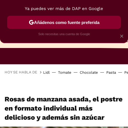
Ya puedes ver más de DAP en Google
Añádenos como fuente preferida
Solo necesitas una cuenta de Google
×
TARTAS
BIZCOCHOS
GALLETAS
HOY SE HABLA DE
Lidl
Tomate
Chocolate
Pasta
P
Rosas de manzana asada, el postre
en formato individual más
delicioso y además sin azúcar