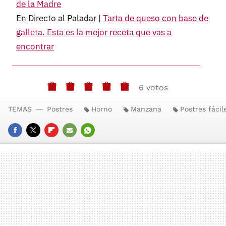
de la Madre
En Directo al Paladar |
Tarta de queso con base de
galleta. Esta es la mejor receta que vas a
encontrar
6 votos
TEMAS
Postres
Horno
Manzana
Postres fácil
FACEBOOK
TWITTER
FLIPBOARD
E-
WHATSAPP
MAIL