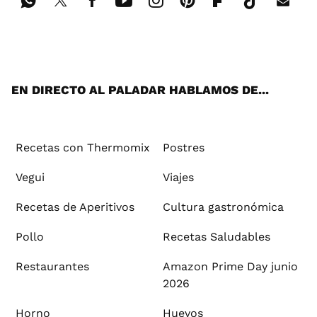
Wh
Twi
Fac
You
Inst
Pint
Flip
Tikt
E-
ats
tter
ebo
tub
agr
ere
boa
ok
mai
App
ok
e
am
st
rd
l
EN DIRECTO AL PALADAR HABLAMOS DE...
Recetas con Thermomix
Postres
Vegui
Viajes
Recetas de Aperitivos
Cultura gastronómica
Pollo
Recetas Saludables
Restaurantes
Amazon Prime Day junio
2026
Horno
Huevos