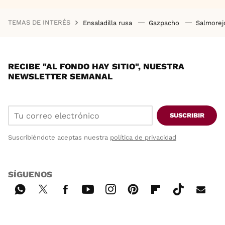
TEMAS DE INTERÉS
Ensaladilla rusa
Gazpacho
Salmore
RECIBE "AL FONDO HAY SITIO", NUESTRA
NEWSLETTER SEMANAL
SUSCRIBIR
Suscribiéndote aceptas nuestra
política de privacidad
SÍGUENOS
Wh
Twi
Fac
You
Inst
Pint
Flip
Tikt
E-
ats
tter
ebo
tub
agr
ere
boa
ok
mai