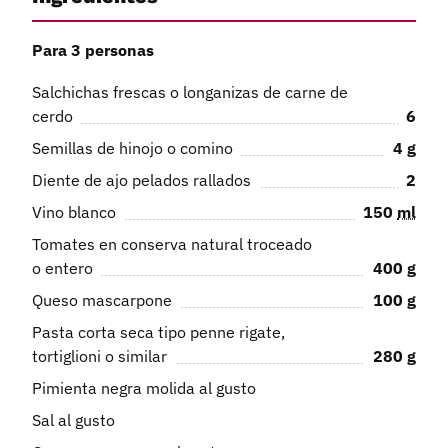
Para 3 personas
Salchichas frescas o longanizas de carne de
cerdo
6
Semillas de hinojo o comino
4
g
Diente de ajo pelados rallados
2
Vino blanco
150
ml
Tomates en conserva natural troceado
o entero
400
g
Queso mascarpone
100
g
Pasta corta seca tipo penne rigate,
tortiglioni o similar
280
g
Pimienta negra molida al gusto
Sal al gusto