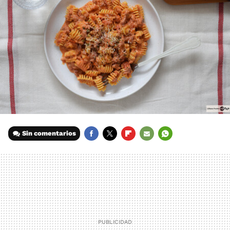
Sin comentarios
FACEBOOK
TWITTER
FLIPBOARD
E-
WHATSAPP
MAIL