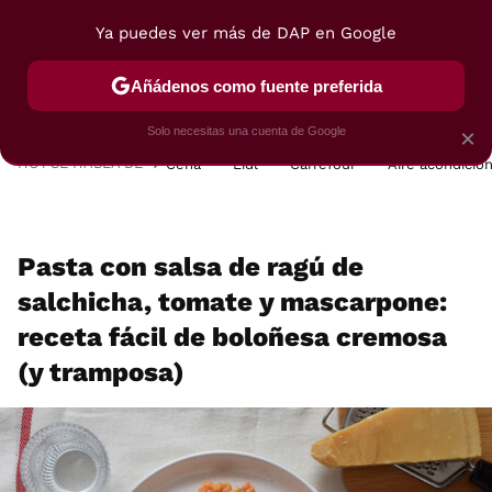
Ya puedes ver más de DAP en Google
MENÚ
NUEVO
Añádenos como fuente preferida
POSTRES
VIAJES
SELECCIÓN
VEGUI
Solo necesitas una cuenta de Google
×
HOY SE HABLA DE
Cena
Lidl
Carrefour
Aire acondicio
Pasta con salsa de ragú de
salchicha, tomate y mascarpone:
receta fácil de boloñesa cremosa
(y tramposa)