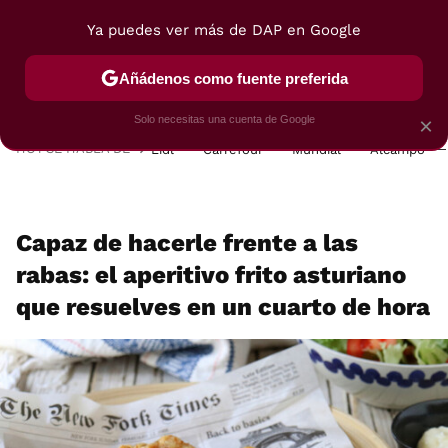
Ya puedes ver más de DAP en Google
MENÚ
NUEVO
Añádenos como fuente preferida
POSTRES
VIAJES
SELECCIÓN
VEGUI
Solo necesitas una cuenta de Google
×
HOY SE HABLA DE
Lidl
Carrefour
Mundial
Alcampo
Capaz de hacerle frente a las
rabas: el aperitivo frito asturiano
que resuelves en un cuarto de hora