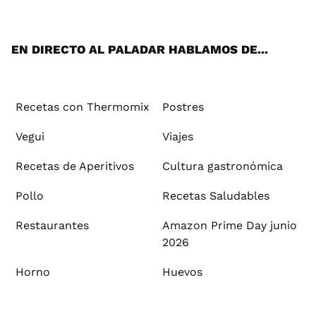
ats
tter
ebo
tub
agr
ere
boa
ok
mai
App
ok
e
am
st
rd
l
EN DIRECTO AL PALADAR HABLAMOS DE...
Recetas con Thermomix
Postres
Vegui
Viajes
Recetas de Aperitivos
Cultura gastronómica
Pollo
Recetas Saludables
Restaurantes
Amazon Prime Day junio
2026
Horno
Huevos