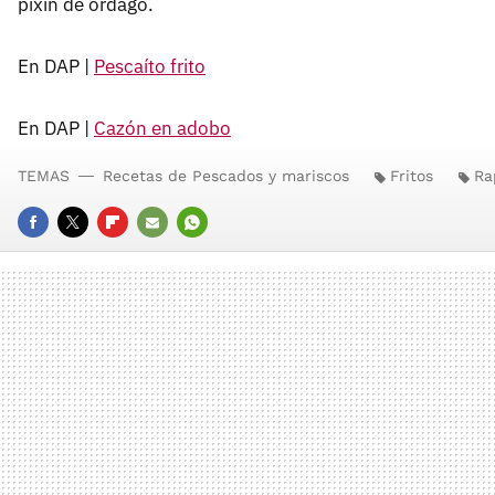
pixín de órdago.
En DAP |
Pescaíto frito
En DAP |
Cazón en adobo
TEMAS
Recetas de Pescados y mariscos
Fritos
Ra
FACEBOOK
TWITTER
FLIPBOARD
E-
WHATSAPP
MAIL