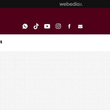
I
WHATSAPP
TIKTOK
YOUTUBE
INSTAGRAM
FACEBOOK
E-
MAIL