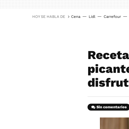
HOY SE HABLA DE
Cena
Lidl
Carrefour
Receta
picant
disfru
Sin comentarios