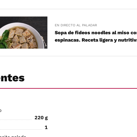
EN DIRECTO AL PALADAR
Sopa de fideos noodles al miso co
espinacas. Receta ligera y nutritiv
entes
o
220
g
1