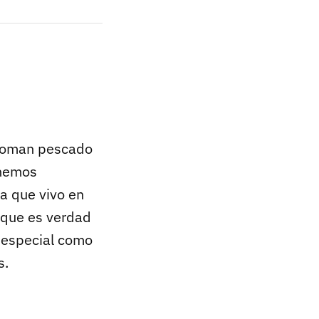
 coman pescado
 hemos
ra que vivo en
 que es verdad
o especial como
s.