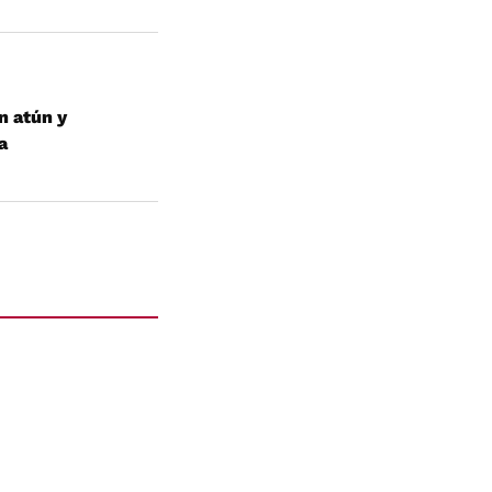
n atún y
a