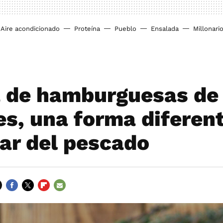
Aire acondicionado
Proteína
Pueblo
Ensalada
Millonari
 de hamburguesas de
es, una forma diferen
tar del pescado
FACEBOOK
TWITTER
FLIPBOARD
E-
MAIL