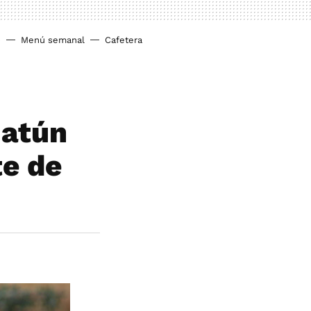
o
Menú semanal
Cafetera
 atún
te de