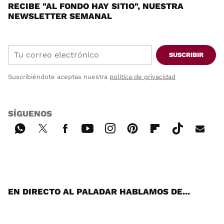
RECIBE "AL FONDO HAY SITIO", NUESTRA
NEWSLETTER SEMANAL
SUSCRIBIR
Suscribiéndote aceptas nuestra
política de privacidad
SÍGUENOS
Wh
Twi
Fac
You
Inst
Pint
Flip
Tikt
E-
ats
tter
ebo
tub
agr
ere
boa
ok
mai
App
ok
e
am
st
rd
l
EN DIRECTO AL PALADAR HABLAMOS DE...