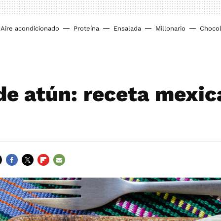
Aire acondicionado
Proteína
Ensalada
Millonario
Chocol
de atún: receta mexi
FACEBOOK
TWITTER
FLIPBOARD
E-
MAIL