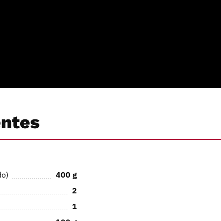
entes
do)
400
g
2
1