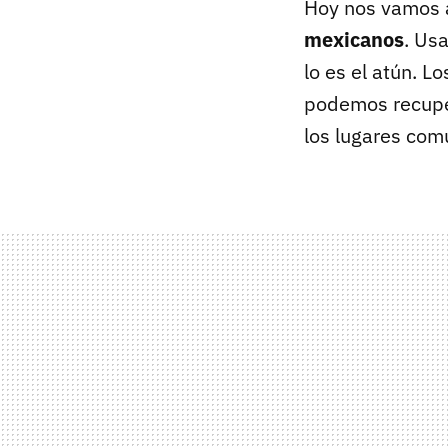
Hoy nos vamos a
mexicanos
. Us
lo es el atún. 
podemos recuper
los lugares com