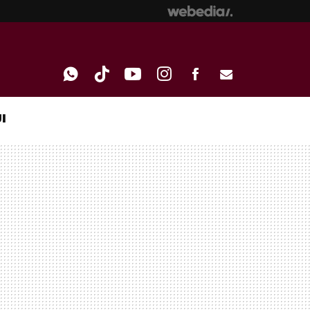
I
WHATSAPP
TIKTOK
YOUTUBE
INSTAGRAM
FACEBOOK
E-
MAIL