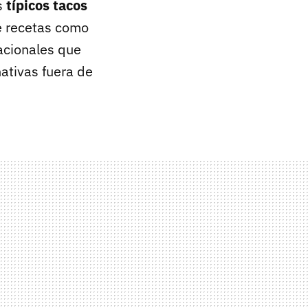
s
típicos tacos
e recetas como
acionales que
ativas fuera de