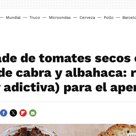
Mundial
Truco
Microondas
Cerveza
Pollo
Barcel
de de tomates secos
de cabra y albahaca: 
y adictiva) para el ape
FACEBOOK
TWITTER
FLIPBOARD
E-
MAIL