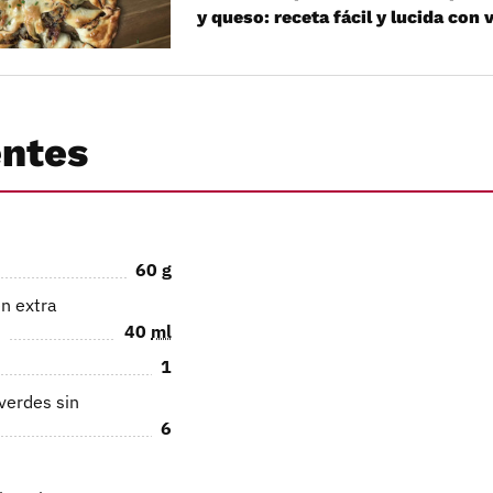
y queso: receta fácil y lucida con 
entes
60
g
en extra
40
ml
1
verdes sin
6