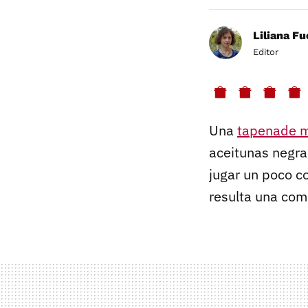
Liliana F
Editor
Una
tapenade m
aceitunas negra
jugar un poco c
resulta una com