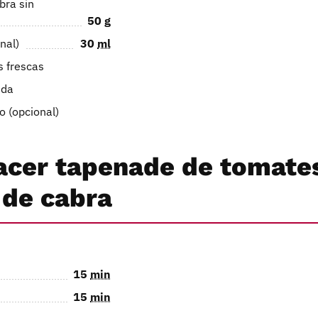
bra sin
50
g
nal)
30
ml
s frescas
ida
o (opcional)
cer tapenade de tomate
 de cabra
15
min
15
min