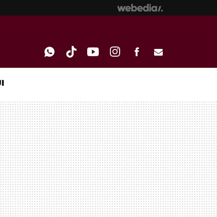
I
WHATSAPP
TIKTOK
YOUTUBE
INSTAGRAM
FACEBOOK
E-
MAIL