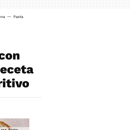
ona
Pasta
 con
receta
ritivo