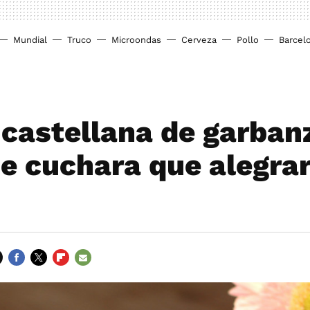
Mundial
Truco
Microondas
Cerveza
Pollo
Barcel
castellana de garbanz
de cuchara que alegra
FACEBOOK
TWITTER
FLIPBOARD
E-
MAIL