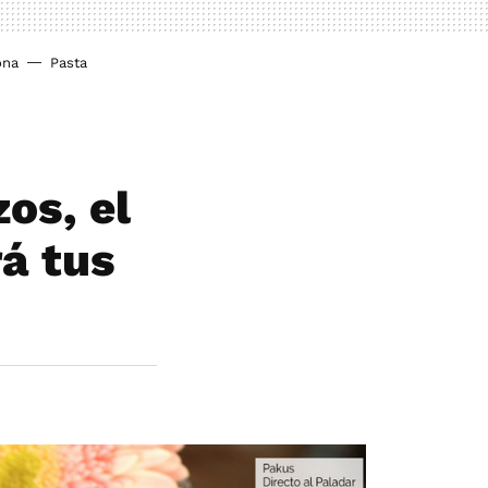
ona
Pasta
os, el
rá tus