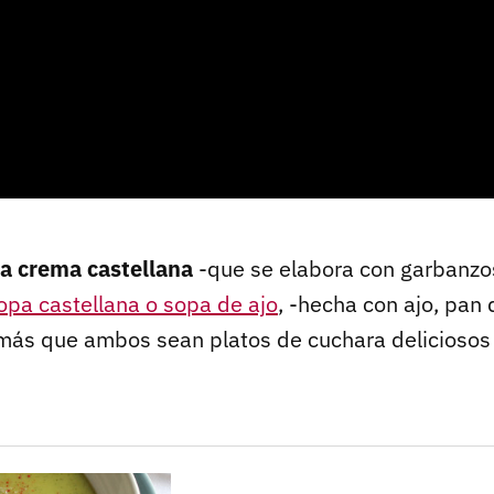
la crema castellana
-que se elabora con garbanzos
opa castellana o sopa de ajo
, -hecha con ajo, pan 
más que ambos sean platos de cuchara deliciosos 