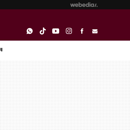
I
WHATSAPP
TIKTOK
YOUTUBE
INSTAGRAM
FACEBOOK
E-
MAIL