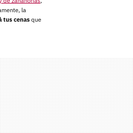
y de zanahorias
,
amente, la
á tus cenas
que