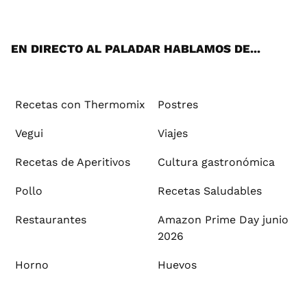
ats
tter
ebo
tub
agr
ere
boa
ok
mai
App
ok
e
am
st
rd
l
EN DIRECTO AL PALADAR HABLAMOS DE...
Recetas con Thermomix
Postres
Vegui
Viajes
Recetas de Aperitivos
Cultura gastronómica
Pollo
Recetas Saludables
Restaurantes
Amazon Prime Day junio
2026
Horno
Huevos