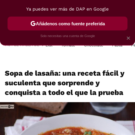
Ya puedes ver más de DAP en Google
MENÚ
NUEVO
Añádenos como fuente preferida
POSTRES
VIAJES
SELECCIÓN
VEGUI
Solo necesitas una cuenta de Google
×
HOY SE HABLA DE
Lidl
Tomate
Chocolate
Pasta
P
Sopa de lasaña: una receta fácil y
suculenta que sorprende y
conquista a todo el que la prueba