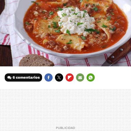
6 comentarios
FACEBOOK
TWITTER
FLIPBOARD
E-
WHATSAPP
MAIL