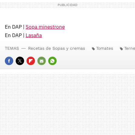
En DAP |
Sopa minestrone
En DAP |
Lasaña
TEMAS
Recetas de Sopas y cremas
Tomates
Tern
FACEBOOK
TWITTER
FLIPBOARD
E-
WHATSAPP
MAIL