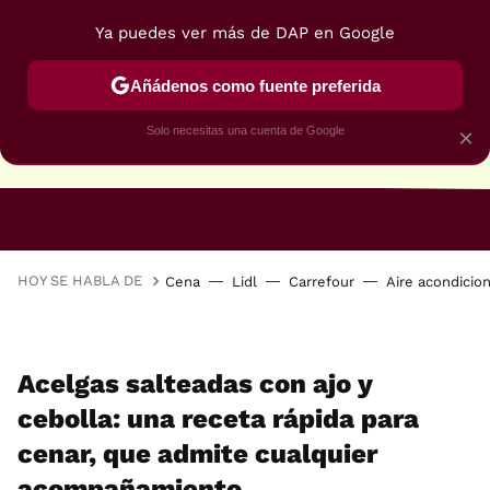
Ya puedes ver más de DAP en Google
Añádenos como fuente preferida
Solo necesitas una cuenta de Google
×
RECETAS VEGANAS
RECETAS VEGETARIANAS
HOY SE HABLA DE
Cena
Lidl
Carrefour
Aire acondicio
Acelgas salteadas con ajo y
cebolla: una receta rápida para
cenar, que admite cualquier
acompañamiento