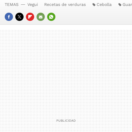
TEMAS
Vegui
Recetas de verduras
Cebolla
Guar
FACEBOOK
TWITTER
FLIPBOARD
E-
WHATSAPP
MAIL