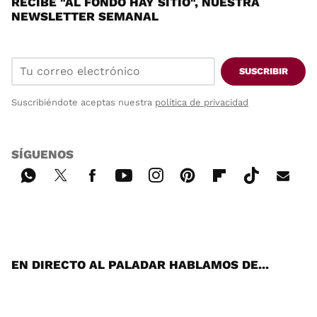
RECIBE "AL FONDO HAY SITIO", NUESTRA
NEWSLETTER SEMANAL
SUSCRIBIR
Suscribiéndote aceptas nuestra
política de privacidad
SÍGUENOS
Wh
Twi
Fac
You
Inst
Pint
Flip
Tikt
E-
ats
tter
ebo
tub
agr
ere
boa
ok
mai
App
ok
e
am
st
rd
l
EN DIRECTO AL PALADAR HABLAMOS DE...