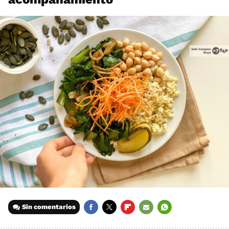
Sin comentarios
FACEBOOK
TWITTER
FLIPBOARD
E-
WHATSAPP