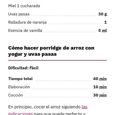
Miel 1 cucharada
Uvas pasas
30
g
Ralladura de naranja
1
Esencia de vainilla
5
ml
Cómo hacer porridge de arroz con
yogur y uvas pasas
Dificultad: Fácil
Tiempo total
40
min
Elaboración
10
min
Cocción
30
min
En principio, cocer el arroz siguiendo
las
indicaciones
para que quede perfecto y