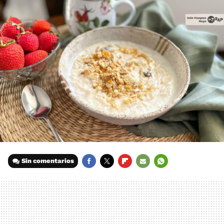
Sin comentarios
FACEBOOK
TWITTER
FLIPBOARD
E-
WHATSAPP
MAIL