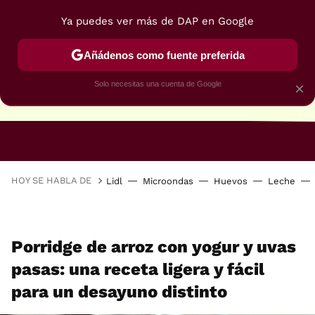
Ya puedes ver más de DAP en Google
Añádenos como fuente preferida
Solo necesitas una cuenta de Google
×
RECETAS VEGANAS
RECETAS VEGETARIANAS
HOY SE HABLA DE
Lidl
Microondas
Huevos
Leche
Porridge de arroz con yogur y uvas
pasas: una receta ligera y fácil
para un desayuno distinto