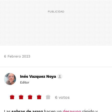
6 Febrero 2023
Inés Vazquez Noya
Editor
6 votos
Las
sobras de arroz
hacen un
desayuno
rápido y