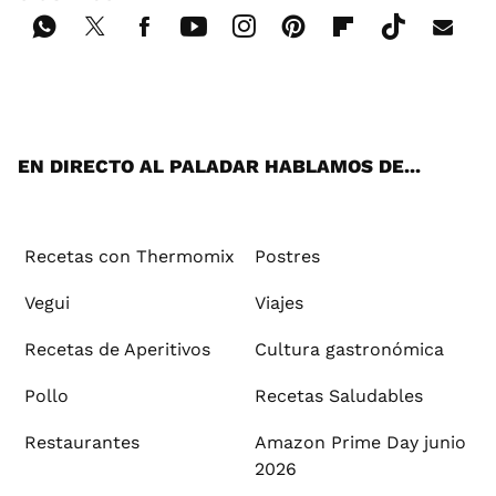
Wh
Twi
Fac
You
Inst
Pint
Flip
Tikt
E-
ats
tter
ebo
tub
agr
ere
boa
ok
mai
App
ok
e
am
st
rd
l
EN DIRECTO AL PALADAR HABLAMOS DE...
Recetas con Thermomix
Postres
Vegui
Viajes
Recetas de Aperitivos
Cultura gastronómica
Pollo
Recetas Saludables
Restaurantes
Amazon Prime Day junio
2026