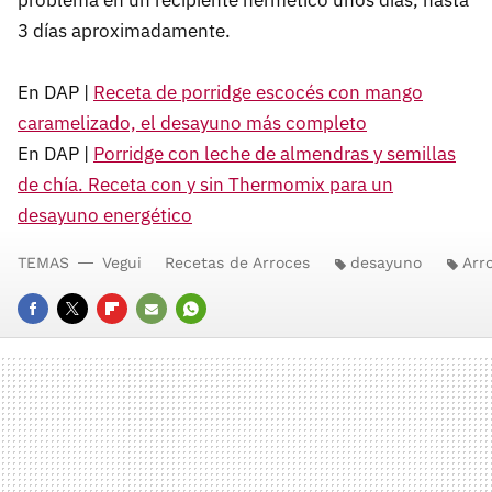
problema en un recipiente hermético unos días, hasta
3 días aproximadamente.
En DAP |
Receta de porridge escocés con mango
caramelizado, el desayuno más completo
En DAP |
Porridge con leche de almendras y semillas
de chía. Receta con y sin Thermomix para un
desayuno energético
TEMAS
Vegui
Recetas de Arroces
desayuno
Arr
FACEBOOK
TWITTER
FLIPBOARD
E-
WHATSAPP
MAIL