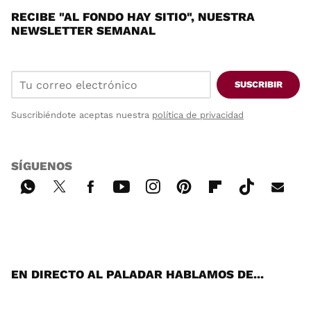
RECIBE "AL FONDO HAY SITIO", NUESTRA
NEWSLETTER SEMANAL
SUSCRIBIR
Suscribiéndote aceptas nuestra
política de privacidad
SÍGUENOS
Wh
Twi
Fac
You
Inst
Pint
Flip
Tikt
E-
ats
tter
ebo
tub
agr
ere
boa
ok
mai
App
ok
e
am
st
rd
l
EN DIRECTO AL PALADAR HABLAMOS DE...