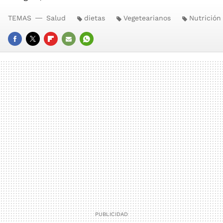
TEMAS
Salud
dietas
Vegetearianos
Nutrición
FACEBOOK
TWITTER
FLIPBOARD
E-
WHATSAPP
MAIL