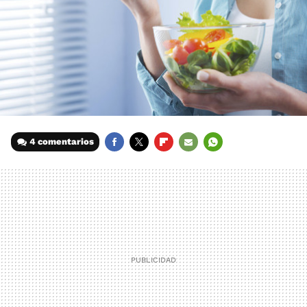
4 comentarios
FACEBOOK
TWITTER
FLIPBOARD
E-
WHATSAPP
MAIL