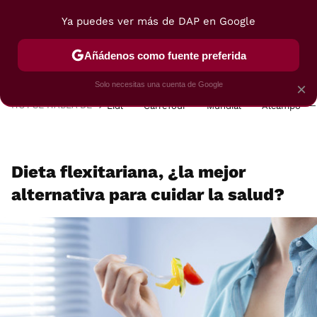
Ya puedes ver más de DAP en Google
MENÚ
NUEVO
Añádenos como fuente preferida
POSTRES
VIAJES
SELECCIÓN
VEGUI
Solo necesitas una cuenta de Google
×
HOY SE HABLA DE
Lidl
Carrefour
Mundial
Alcampo
Dieta flexitariana, ¿la mejor
alternativa para cuidar la salud?