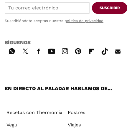
SUSCRIBIR
Suscribiéndote aceptas nuestra
política de privacidad
SÍGUENOS
Wh
Twi
Fac
You
Inst
Pint
Flip
Tikt
E-
ats
tter
ebo
tub
agr
ere
boa
ok
mai
App
ok
e
am
st
rd
l
EN DIRECTO AL PALADAR HABLAMOS DE...
Recetas con Thermomix
Postres
Vegui
Viajes