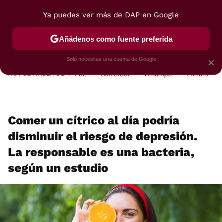
Ya puedes ver más de DAP en Google
MENÚ
NUEVO
Añádenos como fuente preferida
POSTRES
VIAJES
SELECCIÓN
VEGUI
Solo necesitas una cuenta de Google
×
HOY SE HABLA DE
Lidl
Carrefour
Alcampo
Pueblo
Comer un cítrico al día podría
disminuir el riesgo de depresión.
La responsable es una bacteria,
según un estudio