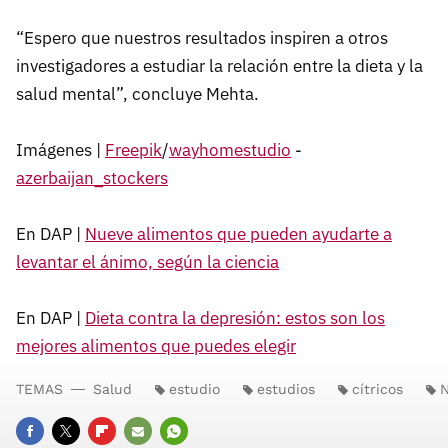
“Espero que nuestros resultados inspiren a otros
investigadores a estudiar la relación entre la dieta y la
salud mental”, concluye Mehta.
Imágenes |
Freepik
/
wayhomestudio
-
azerbaijan_stockers
En DAP |
Nueve alimentos que pueden ayudarte a
levantar el ánimo, según la ciencia
En DAP |
Dieta contra la depresión: estos son los
mejores alimentos que puedes elegir
TEMAS
Salud
estudio
estudios
cítricos
N