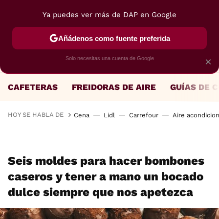
Ya puedes ver más de DAP en Google
MENÚ
NUEVO
Añádenos como fuente preferida
Solo necesitas una cuenta de Google
×
CAFETERAS
FREIDORAS DE AIRE
GUÍAS DE 
HOY SE HABLA DE
Cena
Lidl
Carrefour
Aire acondicio
Seis moldes para hacer bombones
caseros y tener a mano un bocado
dulce siempre que nos apetezca