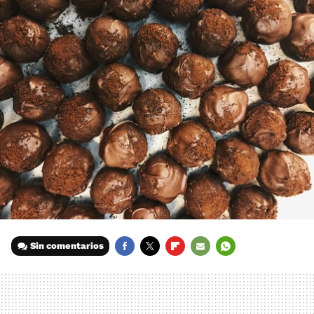
Sin comentarios
FACEBOOK
TWITTER
FLIPBOARD
E-
WHATSAPP
MAIL