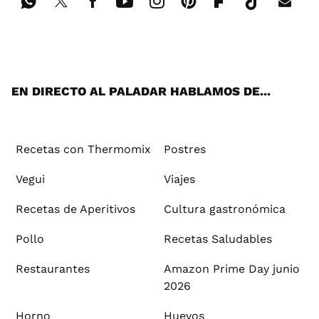
Wh
Twi
Fac
You
Inst
Pint
Flip
Tikt
E-
ats
tter
ebo
tub
agr
ere
boa
ok
mai
App
ok
e
am
st
rd
l
EN DIRECTO AL PALADAR HABLAMOS DE...
Recetas con Thermomix
Postres
Vegui
Viajes
Recetas de Aperitivos
Cultura gastronómica
Pollo
Recetas Saludables
Restaurantes
Amazon Prime Day junio
2026
Horno
Huevos