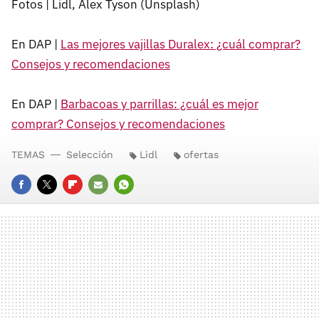
Fotos | Lidl, Alex Tyson (Unsplash)
En DAP |
Las mejores vajillas Duralex: ¿cuál comprar?
Consejos y recomendaciones
En DAP |
Barbacoas y parrillas: ¿cuál es mejor
comprar? Consejos y recomendaciones
TEMAS
Selección
Lidl
ofertas
FACEBOOK
TWITTER
FLIPBOARD
E-
WHATSAPP
MAIL