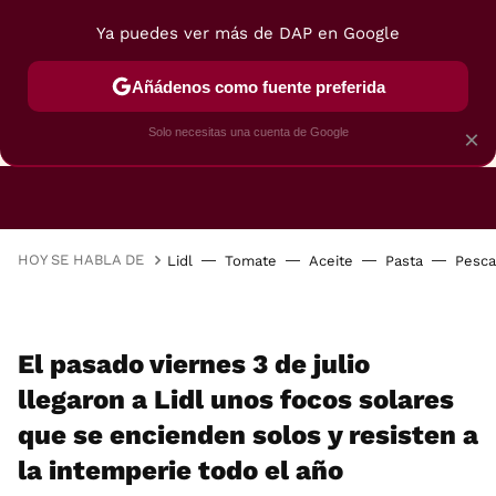
Ya puedes ver más de DAP en Google
Añádenos como fuente preferida
CAFETERAS
FREIDORAS DE AIRE
GUÍAS DE 
Solo necesitas una cuenta de Google
×
HOY SE HABLA DE
Lidl
Tomate
Aceite
Pasta
Pesc
El pasado viernes 3 de julio
llegaron a Lidl unos focos solares
que se encienden solos y resisten a
la intemperie todo el año