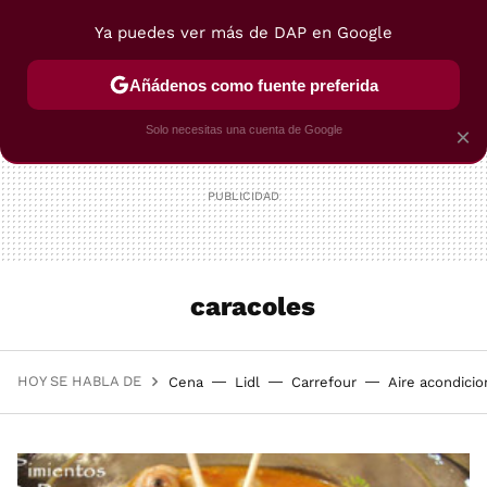
Ya puedes ver más de DAP en Google
MENÚ
NUEVO
Añádenos como fuente preferida
POSTRES
VIAJES
SELECCIÓN
VEGUI
Solo necesitas una cuenta de Google
×
caracoles
HOY SE HABLA DE
Cena
Lidl
Carrefour
Aire acondici