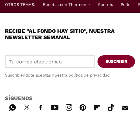
OTROS TEMAS:
Recetas con Thermomix
Postres
Pollo
RECIBE "AL FONDO HAY SITIO", NUESTRA
NEWSLETTER SEMANAL
SUSCRIBIR
Suscribiéndote aceptas nuestra
política de privacidad
SÍGUENOS
Wh
Twi
Fac
You
Inst
Pint
Flip
Tikt
E-
ats
tter
ebo
tub
agr
ere
boa
ok
mai
App
ok
e
am
st
rd
l