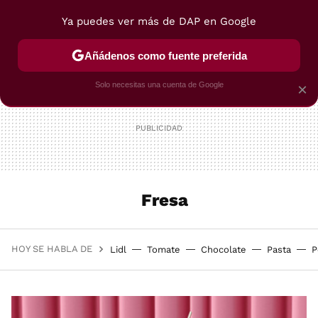
Ya puedes ver más de DAP en Google
MENÚ
NUEVO
Añádenos como fuente preferida
POSTRES
VIAJES
SELECCIÓN
VEGUI
Solo necesitas una cuenta de Google
×
Fresa
HOY SE HABLA DE
Lidl
Tomate
Chocolate
Pasta
P