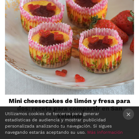
Mini cheesecakes de limón y fresa para
dos: receta para compartir en San
Utilizamos cookies de terceros para generar
Valentín
estadísticas de audiencia y mostrar publicidad
HACE 7 AÑOS
×
personalizada analizando tu navegación. Si sigues
navegando estarás aceptando su uso.
Más información