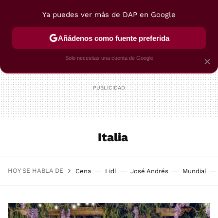
Ya puedes ver más de DAP en Google
MENÚ
NUEVO
Añádenos como fuente preferida
POSTRES
VIAJES
SELECCIÓN
VEGUI
Solo necesitas una cuenta de Google
×
Italia
HOY SE HABLA DE
Cena
Lidl
José Andrés
Mundial