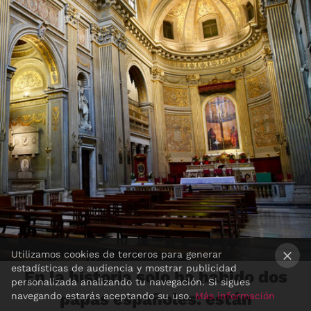
Utilizamos cookies de terceros para generar
estadísticas de audiencia y mostrar publicidad
En la historia solo ha habido dos
×
personalizada analizando tu navegación. Si sigues
papas españoles: están
navegando estarás aceptando su uso.
Más información