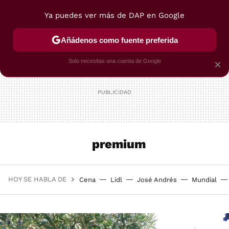
Ya puedes ver más de DAP en Google
MENÚ
NUEVO
Añádenos como fuente preferida
POSTRES
VIAJES
SELECCIÓN
VEGUI
Solo necesitas una cuenta de Google
×
premium
HOY SE HABLA DE
Cena
Lidl
José Andrés
Mundial