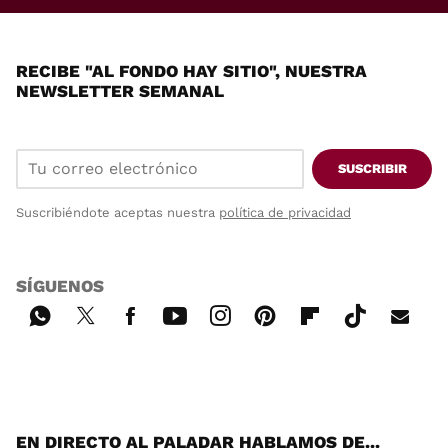
RECIBE "AL FONDO HAY SITIO", NUESTRA
NEWSLETTER SEMANAL
SUSCRIBIR
Suscribiéndote aceptas nuestra
política de privacidad
SÍGUENOS
Wh
Twi
Fac
You
Inst
Pint
Flip
Tikt
E-
ats
tter
ebo
tub
agr
ere
boa
ok
mai
App
ok
e
am
st
rd
l
EN DIRECTO AL PALADAR HABLAMOS DE...