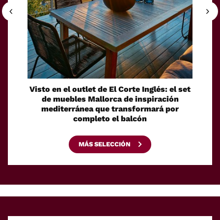
Visto en el outlet de El Corte Inglés: el set
Discr
de muebles Mallorca de inspiración
bolsa
mediterránea que transformará por
ide
completo el balcón
MÁS SELECCIÓN