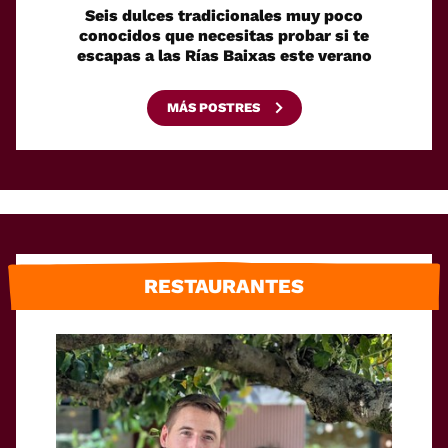
Seis dulces tradicionales muy poco
Cóm
conocidos que necesitas probar si te
fácilm
escapas a las Rías Baixas este verano
MÁS POSTRES
RESTAURANTES