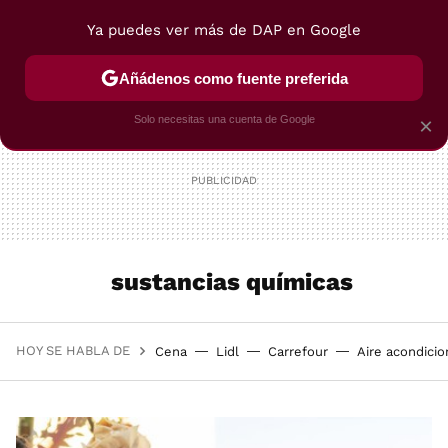
Ya puedes ver más de DAP en Google
MENÚ
NUEVO
Añádenos como fuente preferida
POSTRES
VIAJES
SELECCIÓN
VEGUI
Solo necesitas una cuenta de Google
×
sustancias químicas
HOY SE HABLA DE
Cena
Lidl
Carrefour
Aire acondici