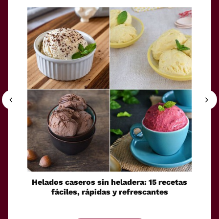
Helados caseros sin heladera: 15 recetas
Sei
fáciles, rápidas y refrescantes
cono
esca