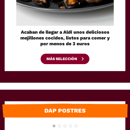
Acaban de llegar a Aldi unos deliciosos
La sol
mejillones cocidos, listos para comer y
espaci
por menos de 3 euros
MÁS SELECCIÓN
DAP POSTRES