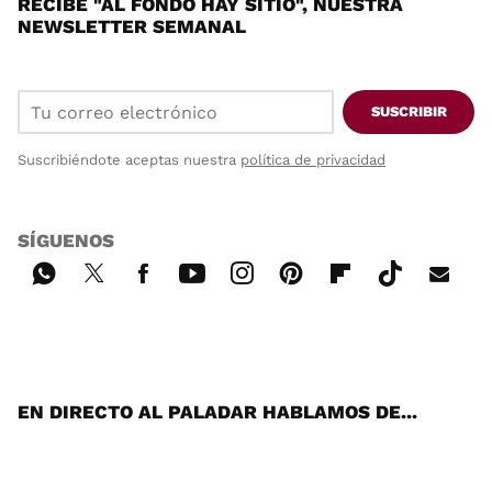
RECIBE "AL FONDO HAY SITIO", NUESTRA
NEWSLETTER SEMANAL
SUSCRIBIR
Suscribiéndote aceptas nuestra
política de privacidad
SÍGUENOS
Wh
Twi
Fac
You
Inst
Pint
Flip
Tikt
E-
ats
tter
ebo
tub
agr
ere
boa
ok
mai
App
ok
e
am
st
rd
l
EN DIRECTO AL PALADAR HABLAMOS DE...