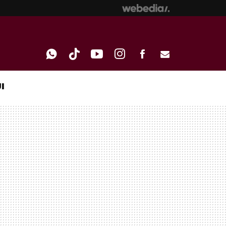
I
WHATSAPP
TIKTOK
YOUTUBE
INSTAGRAM
FACEBOOK
E-
MAIL