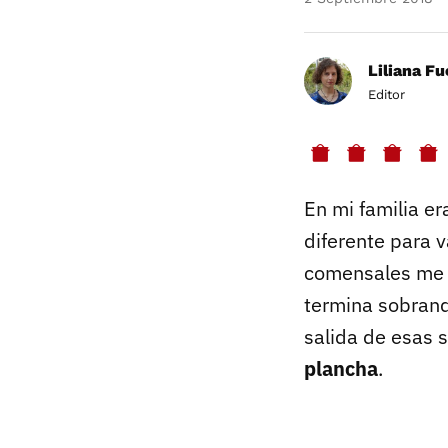
Liliana F
Editor
En mi familia e
diferente para 
comensales me c
termina sobran
salida de esas 
plancha
.