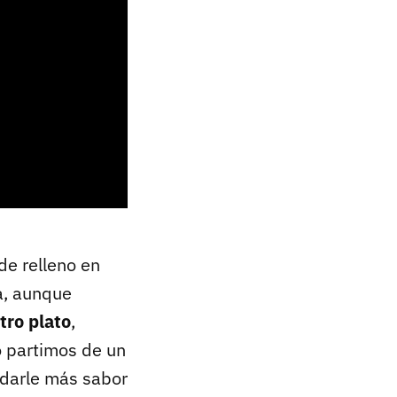
de relleno en
a, aunque
tro plato
,
o partimos de un
 darle más sabor