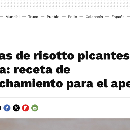
Mundial
Truco
Pueblo
Pollo
Calabacín
España
s de risotto picantes
a: receta de
chamiento para el ape
FACEBOOK
TWITTER
FLIPBOARD
E-
MAIL