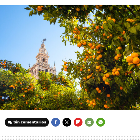
Sin comentarios
FACEBOOK
TWITTER
FLIPBOARD
E-
WHATSAPP
MAIL