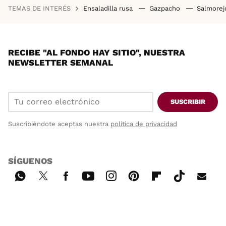
TEMAS DE INTERÉS
Ensaladilla rusa
Gazpacho
Salmore
RECIBE "AL FONDO HAY SITIO", NUESTRA
NEWSLETTER SEMANAL
SUSCRIBIR
Suscribiéndote aceptas nuestra
política de privacidad
SÍGUENOS
Wh
Twi
Fac
You
Inst
Pint
Flip
Tikt
E-
ats
tter
ebo
tub
agr
ere
boa
ok
mai
App
ok
e
am
st
rd
l