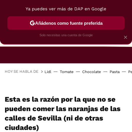
Ya puedes ver más de DAP en Google
Añádenos como fuente preferida
Solo necesitas una cuenta de Google
×
RESTAURANTES
GASTROGUÍA
48 HORAS
HOY SE HABLA DE
Lidl
Tomate
Chocolate
Pasta
P
Esta es la razón por la que no se
pueden comer las naranjas de las
calles de Sevilla (ni de otras
ciudades)