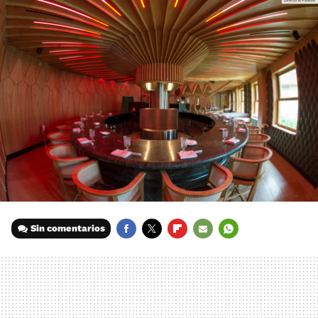
Sin comentarios
FACEBOOK
TWITTER
FLIPBOARD
E-
WHATSAPP
MAIL