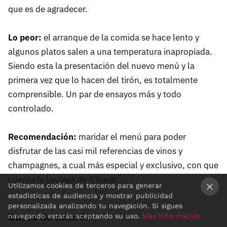
que es de agradecer.
Lo peor:
el arranque de la comida se hace lento y
algunos platos salen a una temperatura inapropiada.
Siendo esta la presentación del nuevo menú y la
primera vez que lo hacen del tirón, es totalmente
comprensible. Un par de ensayos más y todo
controlado.
Recomendación:
maridar el menú para poder
disfrutar de las casi mil referencias de vinos y
champagnes, a cual más especial y exclusivo, con que
cuenta la bodega de A'Barra.
Utilizamos cookies de terceros para generar
estadísticas de audiencia y mostrar publicidad
×
personalizada analizando tu navegación. Si sigues
Datos de interés
navegando estarás aceptando su uso.
Más información