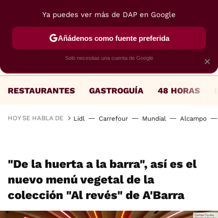
Ya puedes ver más de DAP en Google
MENÚ
NUEVO
Añádenos como fuente preferida
Solo necesitas una cuenta de Google
×
RESTAURANTES
GASTROGUÍA
48 HORAS
HOY SE HABLA DE
Lidl
Carrefour
Mundial
Alcampo
"De la huerta a la barra", así es el
nuevo menú vegetal de la
colección "Al revés" de A'Barra